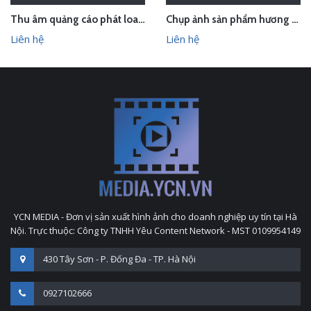
Thu âm quảng cáo phát loa cho Hội chợ Làng nghề VN 2018
Chụp ảnh sản phẩm hương trầm Hương Xưa - Kính Tâm trong studio Hà Nội
Liên hệ
Liên hệ
YCN MEDIA - Đơn vị sản xuất hình ảnh cho doanh nghiệp uy tín tại Hà
Nội. Trực thuộc: Công ty TNHH Yêu Content Network - MST 0109954149
430 Tây Sơn - P. Đống Đa - TP. Hà Nội
0927102666