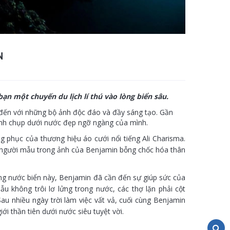
N
 một chuyến du lịch lí thú vào lòng biển sâu.
đến với những bộ ảnh độc đáo và đầy sáng tạo. Gần
 ảnh chụp dưới nước đẹp ngỡ ngàng của mình.
g phục của thương hiệu áo cưới nổi tiếng Ali Charisma.
 người mẫu trong ảnh của Benjamin bỗng chốc hóa thân
ng nước biển này, Benjamin đã cần đến sự giúp sức của
u không trôi lơ lửng trong nước, các thợ lặn phải cột
u nhiều ngày trời làm việc vất vả, cuối cùng Benjamin
i thần tiên dưới nước siêu tuyệt vời.