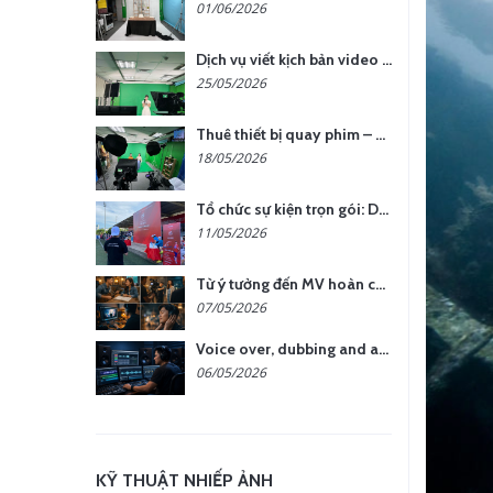
01/06/2026
Dịch vụ viết kịch bản video – Bước quan trọng quyết định thành công nội dung
25/05/2026
Thuê thiết bị quay phim – chụp ảnh: Giải pháp tối ưu chi phí cho doanh nghiệp
18/05/2026
Tổ chức sự kiện trọn gói: Doanh nghiệp được gì khi chọn đơn vị chuyên nghiệp?
11/05/2026
Từ ý tưởng đến MV hoàn chỉnh: giải pháp trọn gói tại YCN Media
07/05/2026
Voice over, dubbing and audio production services in Vietnam for global content
06/05/2026
KỸ THUẬT NHIẾP ẢNH