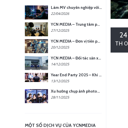
Làm MV chuyên nghiệp với chi phí tối ưu: nên chọn quay thực tế hay video AI?
22/04/2026
YCN MEDIA – Trung tâm phụ kiện quay chụp tại Hà Nội
27/12/2025
24
YCN MEDIA – Đơn vị tiên phong sản xuất hình ảnh & âm thanh bằng AI tại Hà Nội
TH 0
20/12/2025
YCN MEDIA – Đối tác sản xuất hình ảnh chuyên nghiệp cho doanh nghiệp tại Hà Nội
14/12/2025
Year End Party 2025 – Khi Khoảnh Khắc Trở Thành Dấu Ấn | Gói Ưu Đãi Tháng 12 Từ YCN Media
13/12/2025
Xu hướng chụp ảnh photobooth tại các sự kiện hiện nay
28/11/2025
MỘT SỐ DỊCH VỤ CỦA YCNMEDIA