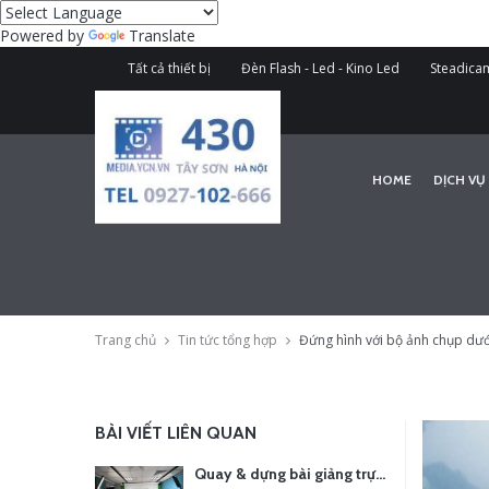
Powered by
Translate
Tất cả thiết bị
Đèn Flash - Led - Kino Led
Steadicam
HOME
DỊCH VỤ
Trang chủ
Tin tức tổng hợp
Đứng hình với bộ ảnh chụp dướ
BÀI VIẾT LIÊN QUAN
Quay & dựng bài giảng trực tuyến – Xu hướng đào tạo thời đại số