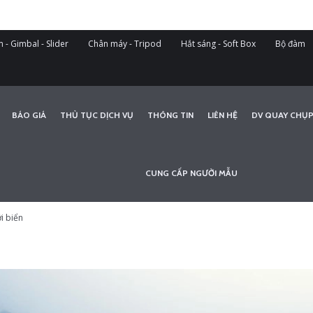
 - Gimbal - Slider
Chân máy - Tripod
Hắt sáng - Soft Box
Bộ đàm
BÁO GIÁ
THỦ TỤC DỊCH VỤ
THÔNG TIN
LIÊN HỆ
DV QUAY CHỤP
CUNG CẤP NGƯỜI MẪU
i biển