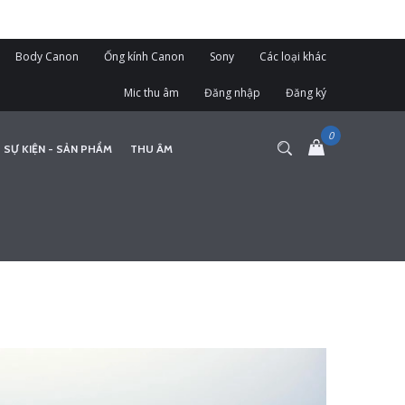
Body Canon
Ống kính Canon
Sony
Các loại khác
Mic thu âm
Đăng nhập
Đăng ký
 SỰ KIỆN - SẢN PHẨM
THU ÂM