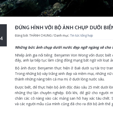
ĐỨNG HÌNH VỚI BỘ ẢNH CHỤP DƯỚI BIỂ
Đăng bởi: THÀNH CHUNG / Danh mục:
Tin tức tổng hợp
4
Những bức ảnh chụp dưới nước đẹp ngỡ ngàng sẽ cho bạn
Nhiếp ảnh gia nổi tiếng Benjamin Von Wong vốn được biết 
đây, anh lại tiếp tục làm cộng đồng mạng bất ngờ với loạt
Bộ ảnh được Benjamin thực hiện ở Bali dưới sự tài trợ tran
Trong những bộ váy trắng xinh đẹp và mềm mại, những nữ
thành những nàng tiên cá ma mị ở dưới lòng nước sâu.
Được biết, để thực hiện bộ ảnh độc đáo sâu 25 mét dưới lò
những thợ lặn chuyên nghiệp. Đôi khi, để giữ cho người mẫ
chân các cô nàng vào các mảng san hô hay xác tàu chết. Sa
và các người mẫu của mình cũng đã cho ra đời bộ ảnh thế giớ