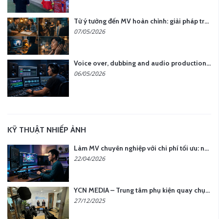
Từ ý tưởng đến MV hoàn chỉnh: giải pháp trọn gói tại YCN Media
07/05/2026
Voice over, dubbing and audio production services in Vietnam for global content
06/05/2026
KỸ THUẬT NHIẾP ẢNH
Làm MV chuyên nghiệp với chi phí tối ưu: nên chọn quay thực tế hay video AI?
22/04/2026
YCN MEDIA – Trung tâm phụ kiện quay chụp tại Hà Nội
27/12/2025