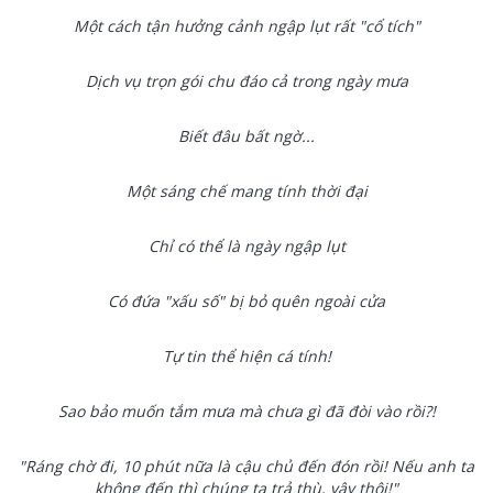
Một cách tận hưởng cảnh ngập lụt rất "cổ tích"
Dịch vụ trọn gói chu đáo cả trong ngày mưa
Biết đâu bất ngờ...
Một sáng chế mang tính thời đại
Chỉ có thể là ngày ngập lụt
Có đứa "xấu số" bị bỏ quên ngoài cửa
Tự tin thể hiện cá tính!
Sao bảo muốn tắm mưa mà chưa gì đã đòi vào rồi?!
"Ráng chờ đi, 10 phút nữa là cậu chủ đến đón rồi! Nếu anh ta
không đến thì chúng ta trả thù, vậy thôi!"