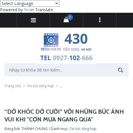
Powered by
Translate
0
Trang chủ
Tin tức tổng hợp
“Dở khóc dở cười” với những bức ảnh vui kh
“DỞ KHÓC DỞ CƯỜI” VỚI NHỮNG BỨC ẢNH
VUI KHI "CƠN MƯA NGANG QUA"
Đăng bởi: THÀNH CHUNG / Danh mục:
Tin tức tổng hợp