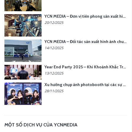
YCN MEDIA – Đơn vị tiên phong sản xuất hình ảnh & âm thanh bằng AI tại Hà Nội
20/12/2025
YCN MEDIA – Đối tác sản xuất hình ảnh chuyên nghiệp cho doanh nghiệp tại Hà Nội
14/12/2025
Year End Party 2025 – Khi Khoảnh Khắc Trở Thành Dấu Ấn | Gói Ưu Đãi Tháng 12 Từ YCN Media
13/12/2025
Xu hướng chụp ảnh photobooth tại các sự kiện hiện nay
28/11/2025
MỘT SỐ DỊCH VỤ CỦA YCNMEDIA