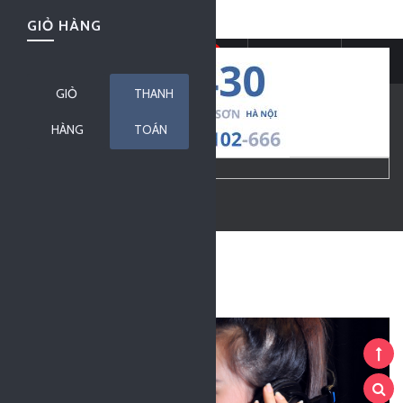
HOME
GIỎ HÀNG
Powered by
Translate
0
DỊCH VỤ
GIỎ
THANH
BÁO GIÁ
HÀNG
TOÁN
THỦ TỤC DỊCH VỤ
THÔNG TIN
LIÊN HỆ
Trang chủ
Tin tức tổng hợp
Dịch vụ viết lại lyrics bài hát để tham gia cu
DV QUAY CHỤP SỰ KIỆN - SẢN
PHẨM
THU ÂM
CUNG CẤP NGƯỜI MẪU