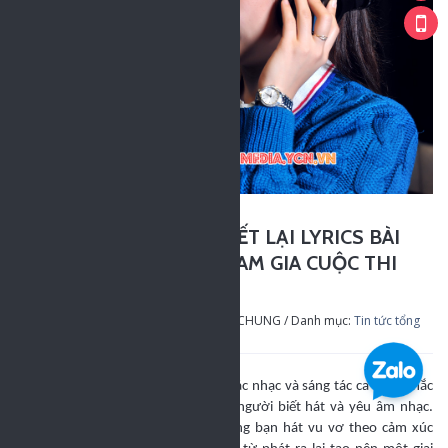
DỊCH VỤ VIẾT LẠI LYRICS BÀI
17
HÁT ĐỂ THAM GIA CUỘC THI
TH 09
PARODY
Đăng bởi: THÀNH CHUNG / Danh mục:
Tin tức tổng
hợp
Khi muốn sáng tác nhạc và sáng tác ca khúc chắc
hẳn bạn phải là người biết hát và yêu âm nhạc.
Đôi khi ngẫu hứng bạn hát vu vơ theo cảm xúc