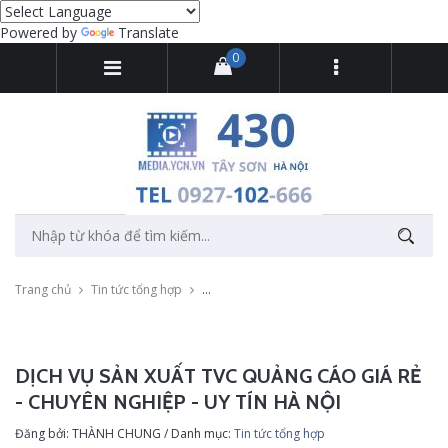
Powered by
Translate
0
Trang chủ
Tin tức tổng hợp
Dịch vụ sản xuất TVC quảng cáo giá rẻ - chu
DỊCH VỤ SẢN XUẤT TVC QUẢNG CÁO GIÁ RẺ
- CHUYÊN NGHIỆP - UY TÍN HÀ NỘI
Đăng bởi: THÀNH CHUNG / Danh mục:
Tin tức tổng hợp