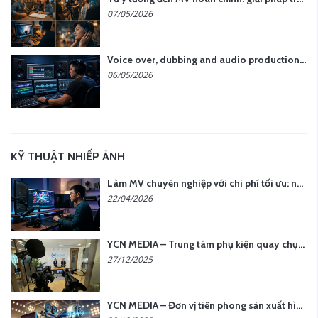
07/05/2026
Voice over, dubbing and audio production services in Vietnam for global content
06/05/2026
KỸ THUẬT NHIẾP ẢNH
Làm MV chuyên nghiệp với chi phí tối ưu: nên chọn quay thực tế hay video AI?
22/04/2026
YCN MEDIA – Trung tâm phụ kiện quay chụp tại Hà Nội
27/12/2025
YCN MEDIA – Đơn vị tiên phong sản xuất hình ảnh & âm thanh bằng AI tại Hà Nội