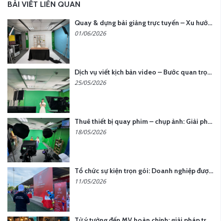
BÀI VIẾT LIÊN QUAN
Quay & dựng bài giảng trực tuyến – Xu hướng đào tạo thời đại số
01/06/2026
Dịch vụ viết kịch bản video – Bước quan trọng quyết định thành công nội dung
25/05/2026
Thuê thiết bị quay phim – chụp ảnh: Giải pháp tối ưu chi phí cho doanh nghiệp
18/05/2026
Tổ chức sự kiện trọn gói: Doanh nghiệp được gì khi chọn đơn vị chuyên nghiệp?
11/05/2026
Từ ý tưởng đến MV hoàn chỉnh: giải pháp trọn gói tại YCN Media