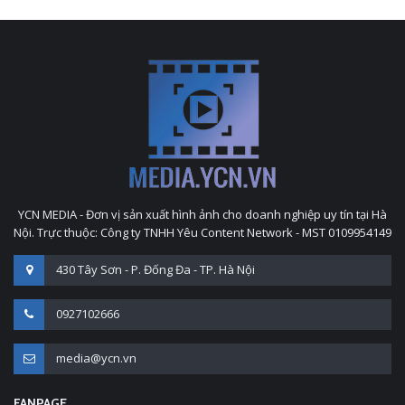
YCN MEDIA - Đơn vị sản xuất hình ảnh cho doanh nghiệp uy tín tại Hà
Nội. Trực thuộc: Công ty TNHH Yêu Content Network - MST 0109954149
430 Tây Sơn - P. Đống Đa - TP. Hà Nội
0927102666
media@ycn.vn
FANPAGE