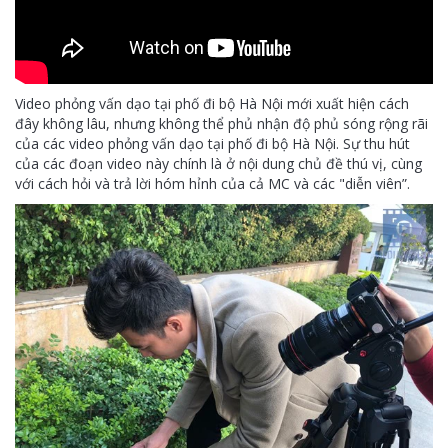
Video phỏng vấn dạo tại phố đi bộ Hà Nội mới xuất hiện cách
đây không lâu, nhưng không thể phủ nhận độ phủ sóng rộng rãi
của các video phỏng vấn dạo tại phố đi bộ Hà Nội. Sự thu hút
của các đoạn video này chính là ở nội dung chủ đề thú vị, cùng
với cách hỏi và trả lời hóm hỉnh của cả MC và các "diễn viên”.