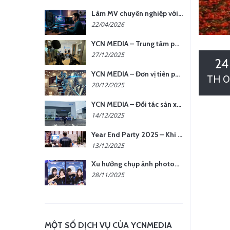
Làm MV chuyên nghiệp với chi phí tối ưu: nên chọn quay thực tế hay video AI?
22/04/2026
YCN MEDIA – Trung tâm phụ kiện quay chụp tại Hà Nội
27/12/2025
24
YCN MEDIA – Đơn vị tiên phong sản xuất hình ảnh & âm thanh bằng AI tại Hà Nội
TH 0
20/12/2025
YCN MEDIA – Đối tác sản xuất hình ảnh chuyên nghiệp cho doanh nghiệp tại Hà Nội
14/12/2025
Year End Party 2025 – Khi Khoảnh Khắc Trở Thành Dấu Ấn | Gói Ưu Đãi Tháng 12 Từ YCN Media
13/12/2025
Xu hướng chụp ảnh photobooth tại các sự kiện hiện nay
28/11/2025
MỘT SỐ DỊCH VỤ CỦA YCNMEDIA