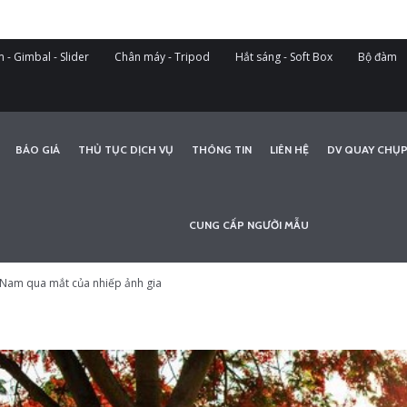
 - Gimbal - Slider
Chân máy - Tripod
Hắt sáng - Soft Box
Bộ đàm
BÁO GIÁ
THỦ TỤC DỊCH VỤ
THÔNG TIN
LIÊN HỆ
DV QUAY CHỤP
CUNG CẤP NGƯỜI MẪU
t Nam qua mắt của nhiếp ảnh gia