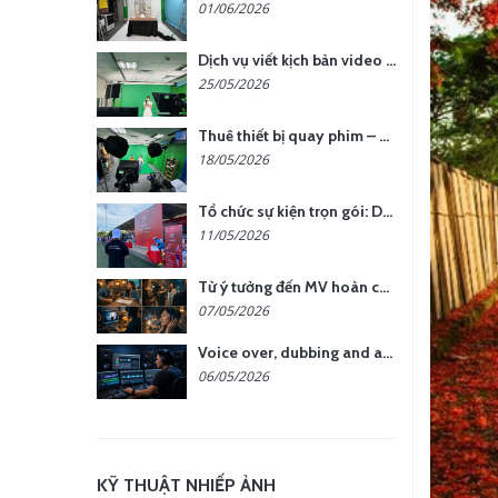
01/06/2026
Dịch vụ viết kịch bản video – Bước quan trọng quyết định thành công nội dung
25/05/2026
Thuê thiết bị quay phim – chụp ảnh: Giải pháp tối ưu chi phí cho doanh nghiệp
18/05/2026
Tổ chức sự kiện trọn gói: Doanh nghiệp được gì khi chọn đơn vị chuyên nghiệp?
11/05/2026
Từ ý tưởng đến MV hoàn chỉnh: giải pháp trọn gói tại YCN Media
07/05/2026
Voice over, dubbing and audio production services in Vietnam for global content
06/05/2026
KỸ THUẬT NHIẾP ẢNH