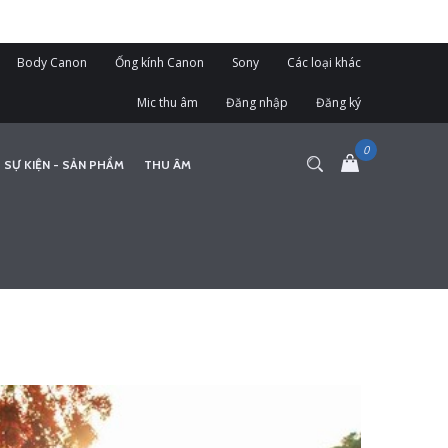
Body Canon
Ống kính Canon
Sony
Các loại khác
Mic thu âm
Đăng nhập
Đăng ký
 SỰ KIỆN - SẢN PHẨM
THU ÂM