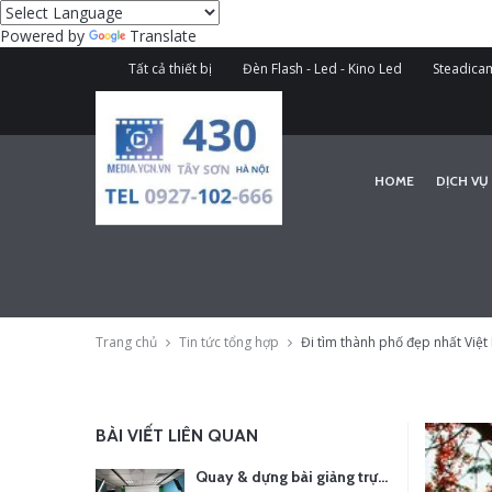
Powered by
Translate
Tất cả thiết bị
Đèn Flash - Led - Kino Led
Steadicam
HOME
DỊCH VỤ
Trang chủ
Tin tức tổng hợp
Đi tìm thành phố đẹp nhất Việ
BÀI VIẾT LIÊN QUAN
Quay & dựng bài giảng trực tuyến – Xu hướng đào tạo thời đại số