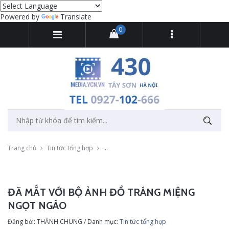
Powered by
Translate
0
Trang chủ
Tin tức tổng hợp
Đã mắt với bộ ảnh đồ tráng miệng ngọt ngà
ĐÃ MẮT VỚI BỘ ẢNH ĐỒ TRÁNG MIỆNG
NGỌT NGÀO
Đăng bởi: THÀNH CHUNG / Danh mục:
Tin tức tổng hợp