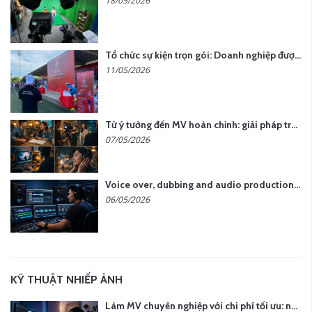
18/05/2026
Tổ chức sự kiện trọn gói: Doanh nghiệp được gì khi chọn đơn vị chuyên nghiệp?
11/05/2026
Từ ý tưởng đến MV hoàn chỉnh: giải pháp trọn gói tại YCN Media
07/05/2026
Voice over, dubbing and audio production services in Vietnam for global content
06/05/2026
KỸ THUẬT NHIẾP ẢNH
Làm MV chuyên nghiệp với chi phí tối ưu: nên chọn quay thực tế hay video AI?