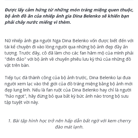
Được lấy cảm hứng từ những món tráng miệng quen thuộc,
bộ ảnh đồ ăn của nhiếp ảnh gia Dina Belenko sẽ khiến bạn
phải chảy nước miếng vì thèm.
Nữ nhiếp ảnh gia người Nga Dina Belenko vốn được biết đến với
tài kể chuyện đi vào lòng người qua những bộ ảnh đẹp đầy ấn
tượng. Trước đây, cô đã làm cho các fan hâm mộ của mình phải
"điên đảo" với bộ ảnh về chuyến phiêu lưu kỳ thú của những đồ
vật trên bàn.
Tiếp tục đà thành công của bộ ảnh trước, Dina Belenko lại đưa
người xem lạc vào thế giới của đồ tráng miệng bằng bộ ảnh mới
đẹp lung linh. Nếu là fan ruột của Dina Belenko hay chỉ là người
"hảo ngọt", hãy đừng bỏ qua bất kỳ bức ảnh nào trong bộ sưu
tập tuyệt vời này.
1. Bài tập hình học trở nên hấp dẫn bất ngờ với kem cherry
đào mát lạnh.