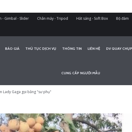
 - Gimbal - Slider
Chân máy - Tripod
Hắt sáng - Soft Box
Bộ đàm
BÁO GIÁ
THỦ TỤC DỊCH VỤ
THÔNG TIN
LIÊN HỆ
DV QUAY CHỤP
CUNG CẤP NGƯỜI MẪU
ến Lady Gaga gọi bằng "sư phụ"