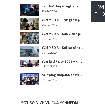
24
Làm MV chuyên nghiệp với chi phí tối ưu: nên chọn quay thực tế hay video AI?
22/04/2026
TH 0
YCN MEDIA – Trung tâm phụ kiện quay chụp tại Hà Nội
27/12/2025
YCN MEDIA – Đơn vị tiên phong sản xuất hình ảnh & âm thanh bằng AI tại Hà Nội
20/12/2025
YCN MEDIA – Đối tác sản xuất hình ảnh chuyên nghiệp cho doanh nghiệp tại Hà Nội
14/12/2025
Year End Party 2025 – Khi Khoảnh Khắc Trở Thành Dấu Ấn | Gói Ưu Đãi Tháng 12 Từ YCN Media
13/12/2025
Xu hướng chụp ảnh photobooth tại các sự kiện hiện nay
28/11/2025
MỘT SỐ DỊCH VỤ CỦA YCNMEDIA