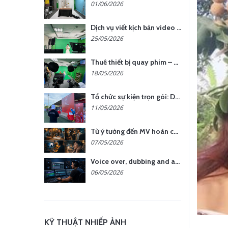
01/06/2026
Dịch vụ viết kịch bản video – Bước quan trọng quyết định thành công nội dung
25/05/2026
Thuê thiết bị quay phim – chụp ảnh: Giải pháp tối ưu chi phí cho doanh nghiệp
18/05/2026
Tổ chức sự kiện trọn gói: Doanh nghiệp được gì khi chọn đơn vị chuyên nghiệp?
11/05/2026
Từ ý tưởng đến MV hoàn chỉnh: giải pháp trọn gói tại YCN Media
07/05/2026
Voice over, dubbing and audio production services in Vietnam for global content
06/05/2026
KỸ THUẬT NHIẾP ẢNH