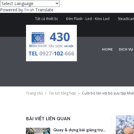
Powered by
Translate
Tất cả thiết bị
Đèn Flash - Led - Kino Led
Steadicam
HOME
DỊCH VỤ
Trang chủ
Tin tức tổng hợp
Cười bò lăn với bộ sưu tập khi
BÀI VIẾT LIÊN QUAN
Quay & dựng bài giảng trực tuyến – Xu hướng đào tạo thời đại số