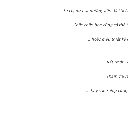
Lá cọ, dừa và những viên đá khi k
Chắc chắn bạn cũng có thể tự
...hoặc mẫu thiết kế 
Rất "mốt" v
Thậm chí là
... hay sầu riêng cũng