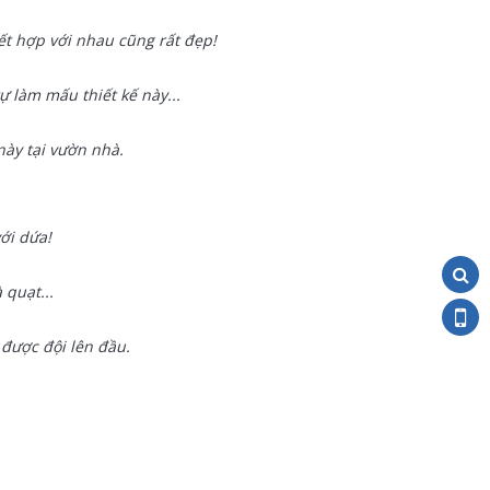
ết hợp với nhau cũng rất đẹp!
 làm mấu thiết kế này...
này tại vườn nhà.
ới dứa!
 quạt...
 được đội lên đầu.