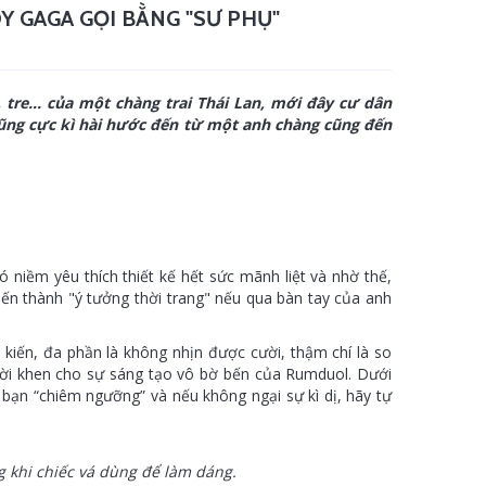
Y GAGA GỌI BẰNG "SƯ PHỤ"
, tre… của một chàng trai Thái Lan, mới đây cư dân
ũng cực kì hài hước đến từ một anh chàng cũng đến
 niềm yêu thích thiết kế hết sức mãnh liệt và nhờ thế,
ến thành "ý tưởng thời trang" nếu qua bàn tay của anh
kiến, đa phần là không nhịn được cười, thậm chí là so
lời khen cho sự sáng tạo vô bờ bến của Rumduol. Dưới
bạn “chiêm ngưỡng” và nếu không ngại sự kì dị, hãy tự
g khi chiếc vá dùng để làm dáng.