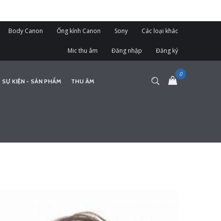
Body Canon
Ống kính Canon
Sony
Các loại khác
Mic thu âm
Đăng nhập
Đăng ký
 SỰ KIỆN - SẢN PHẨM
THU ÂM