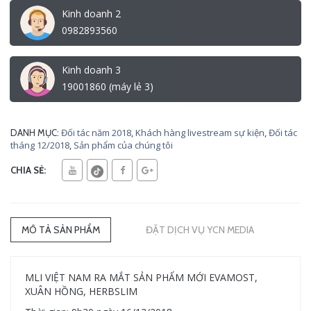
Kinh doanh 2
0982893560
Kinh doanh 3
19001860 (máy lẻ 3)
Đối tác năm 2018
,
Khách hàng livestream sự kiện
,
Đối tác
DANH MỤC:
tháng 12/2018
,
Sản phẩm của chúng tôi
CHIA SẺ:
MÔ TẢ SẢN PHẨM
ĐẶT DỊCH VỤ YCN MEDIA
MLI VIỆT NAM RA MẮT SẢN PHẨM MỚI EVAMOST,
XUÂN HỒNG, HERBSLIM