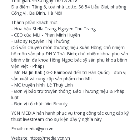
Thời gian: 9h30 ngày 16/12/2018
Địa điểm: Tầng 6, toà nhà Lotte. Số 54 Liễu Giai, phường
Cống Vị, Ba Đình, Hà Nội!
Thành phần khách mời:
- Hoa hậu Stella Trang Nguyen Thu Trang
- CEO của MLi - Phan Minh Huyền
- Bác sỹ Nguyễn Thị Thường
(Cố vấn chuyên môn thương hiệu Xuân Hồng; chủ nhiệm
bộ môn sản phụ ĐH Y Thái Bình; chủ nhiệm khoa phụ sản
bệnh viện đa khoa Hồng Ngọc; bác sỹ sản phụ khoa bệnh
viện Việt - Pháp)
- Mr. Ha Jin Kab ( GĐ Rainbowl đến từ Hàn Quốc) - đơn vị
sản xuất và cung cấp sản phẩm cho MLi.
- MC truyền hình: Lê Thuỳ Linh
- Đơn vị bảo trợ truyền thông: Báo Thương hiệu & Pháp
luật
- Đơn vị tổ chức: VietBeauty
YCN MEDIA hân hạnh phục vụ trong công tác cung cấp kỹ
thuật livestream cho sự kiện đầy ý nghĩa này!
Email: media@ycn.vn
Website: https://media.ycn.vn