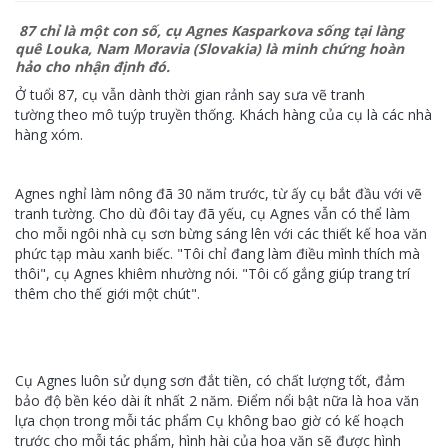
87 chỉ là một con số, cụ Agnes Kasparkova sống tại làng
quê Louka, Nam Moravia (Slovakia) là minh chứng hoàn
hảo cho nhận định đó.
Ở tuổi 87, cụ vẫn dành thời gian rảnh say sưa vẽ tranh
tường theo mô tuýp truyền thống. Khách hàng của cụ là các nhà
hàng xóm.
Agnes nghỉ làm nông đã 30 năm trước, từ ấy cụ bắt đầu với vẽ
tranh tường. Cho dù đôi tay đã yếu, cụ Agnes vẫn có thể làm
cho mỗi ngôi nhà cụ sơn bừng sáng lên với các thiết kế hoa văn
phức tạp màu xanh biếc. "Tôi chỉ đang làm điều mình thích mà
thôi", cụ Agnes khiêm nhường nói. "Tôi cố gắng giúp trang trí
thêm cho thế giới một chút".
Cụ Agnes luôn sử dụng sơn đắt tiền, có chất lượng tốt, đảm
bảo độ bền kéo dài ít nhất 2 năm. Điểm nổi bật nữa là hoa văn
lựa chọn trong mỗi tác phẩm Cụ không bao giờ có kế hoạch
trước cho mỗi tác phẩm, hình hài của hoa văn sẽ được hình