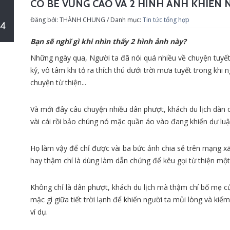
CÔ BÉ VÙNG CAO VÀ 2 HÌNH ẢNH KHIẾN 
Đăng bởi: THÀNH CHUNG / Danh mục:
Tin tức tổng hợp
4
Bạn sẽ nghĩ gì khi nhìn thấy 2 hình ảnh này?
Những ngày qua, Người ta đã nói quá nhiều về chuyện tuyết r
kỷ, vô tâm khi tỏ ra thích thú dưới trời mưa tuyết trong khi 
chuyện từ thiện...
Và mới đây câu chuyện nhiều dân phượt, khách du lịch dàn
vài cái rồi bảo chúng nó mặc quần áo vào đang khiến dư luậ
Họ làm vậy để chỉ được vài ba bức ảnh chia sẻ trên mạng xã
hay thậm chí là dùng làm dẫn chứng để kêu gọi từ thiện một
Không chỉ là dân phượt, khách du lịch mà thậm chí bố mẹ c
mặc gì giữa tiết trời lạnh để khiến người ta mủi lòng và kiế
ví dụ.