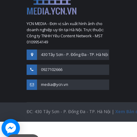
YCN MEDIA - Đơn vị sản xuất hình ảnh cho
doanh nghiệp uy tín tại Hà Nội. Trực thuộc:
Công ty TNHH Yêu Content Network - MST
0109954149
430 Tây Sơn - P. Đống Đa - TP. Hà Nội
0927102666
media@ycn.vn
ĐC: 430 Tây Sơn - P. Đống Đa - TP. Hà Nội |
Xem Bản 