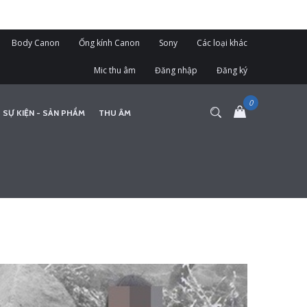
Body Canon
Ống kính Canon
Sony
Các loại khác
Mic thu âm
Đăng nhập
Đăng ký
 SỰ KIỆN - SẢN PHẨM
THU ÂM