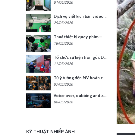
01/06/2026
Dịch vụ viết kịch bản video – Bước quan trọng quyết định thành công nội dung
25/05/2026
Thuê thiết bị quay phim – chụp ảnh: Giải pháp tối ưu chi phí cho doanh nghiệp
18/05/2026
Tổ chức sự kiện trọn gói: Doanh nghiệp được gì khi chọn đơn vị chuyên nghiệp?
11/05/2026
Từ ý tưởng đến MV hoàn chỉnh: giải pháp trọn gói tại YCN Media
07/05/2026
Voice over, dubbing and audio production services in Vietnam for global content
06/05/2026
KỸ THUẬT NHIẾP ẢNH