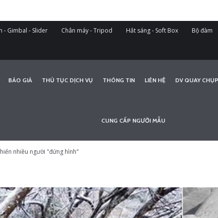
 - Gimbal - Slider
Chân máy - Tripod
Hắt sáng - Soft Box
Bộ đàm
BÁO GIÁ
THỦ TỤC DỊCH VỤ
THÔNG TIN
LIÊN HỆ
DV QUAY CHỤP
CUNG CẤP NGƯỜI MẪU
hiến nhiều người "đứng hình"