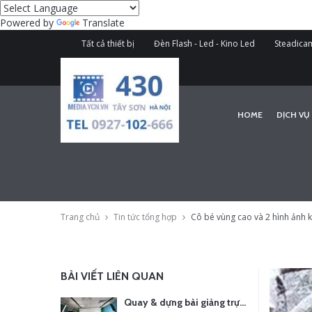
Powered by
Translate
Tất cả thiết bị
Đèn Flash - Led - Kino Led
Steadicam
HOME
DỊCH VỤ
Trang chủ
Tin tức tổng hợp
Cô bé vùng cao và 2 hình ảnh k
BÀI VIẾT LIÊN QUAN
Quay & dựng bài giảng trực tuyến – Xu hướng đào tạo thời đại số