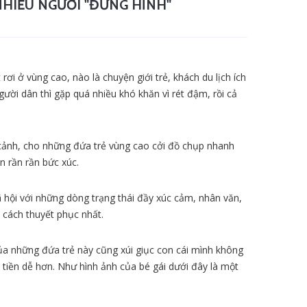
NHIỀU NGƯỜI "ĐỨNG HÌNH"
ơi ở vùng cao, nào là chuyện giới trẻ, khách du lịch ích
người dân thì gặp quá nhiều khó khăn vì rét đậm, rồi cả
 cảnh, cho những đứa trẻ vùng cao cởi đồ chụp nhanh
n rần rần bức xúc.
 hội với những dòng trạng thái đầy xúc cảm, nhân văn,
 cách thuyết phục nhất.
ủa những đứa trẻ này cũng xúi giục con cái mình không
m tiền dễ hơn. Như hình ảnh của bé gái dưới đây là một