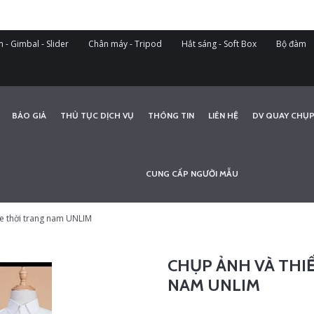
 - Gimbal - Slider
Chân máy - Tripod
Hắt sáng - Soft Box
Bộ đàm
BÁO GIÁ
THỦ TỤC DỊCH VỤ
THÔNG TIN
LIÊN HỆ
DV QUAY CHỤP
CUNG CẤP NGƯỜI MẪU
ue thời trang nam UNLIM
CHỤP ẢNH VÀ THI
NAM UNLIM