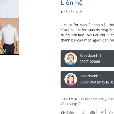
Liên hệ
Nhà sản xuất:
UNLIM for Man là nhãn hiệu thời
của UNILIM for Man thường là 
trung, lịch lãm. Với tiêu chí: "
thành bại của một người đàn ông
Kinh doanh 1
0927102666
Kinh doanh 3
19001860 (máy lẻ 3)
Đối tác năm 2018
,
Khác
DANH MỤC:
của chúng tôi
CHIA SẺ: