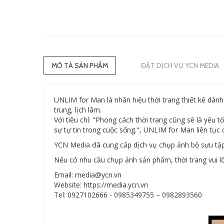
MÔ TẢ SẢN PHẨM
ĐẶT DỊCH VỤ YCN MEDIA
UNLIM for Man là nhãn hiệu thời trang thiết kế dà
trung, lịch lãm.
Với tiêu chí: "Phong cách thời trang cũng sẽ là yếu 
sự tự tin trong cuộc sống.", UNLIM for Man liên tục
YCN Media đã cung cấp dịch vụ chụp ảnh bộ sưu tập
Nếu có nhu cầu chụp ảnh sản phẩm, thời trang vui lòn
Email: media@ycn.vn
Website: https://media.ycn.vn
Tel: 0927102666 - 0985349755 – 0982893560