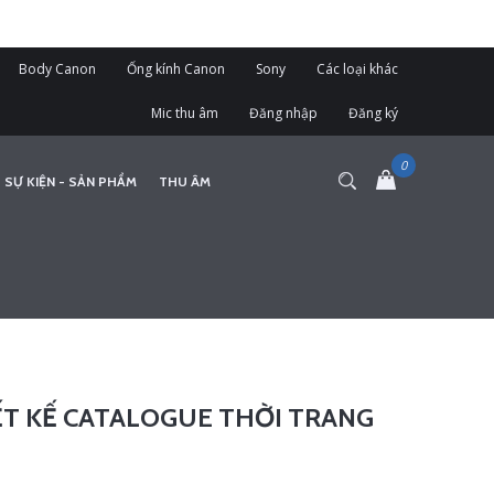
Body Canon
Ống kính Canon
Sony
Các loại khác
Mic thu âm
Đăng nhập
Đăng ký
 SỰ KIỆN - SẢN PHẨM
THU ÂM
ẾT KẾ CATALOGUE THỜI TRANG