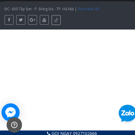
ĐC: 430 Tây Sơn - P. Đống Đa - TP. Hà Nội |
Xem Bản đồ
GỌI NGAY 0927102666