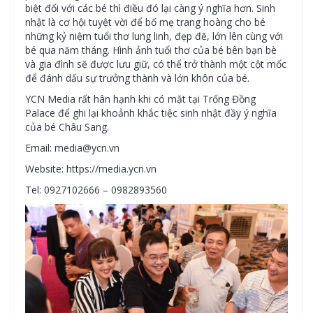
biệt đối với các bé thì điều đó lại càng ý nghĩa hơn. Sinh
nhật là cơ hội tuyệt vời để bố mẹ trang hoàng cho bé
những kỷ niệm tuổi thơ lung linh, đẹp đẽ, lớn lên cùng với
bé qua năm tháng. Hình ảnh tuổi thơ của bé bên bạn bè
và gia đình sẽ được lưu giữ, có thể trở thành một cột mốc
để đánh dấu sự trưởng thành và lớn khôn của bé.
YCN Media rất hân hạnh khi có mặt tại Trống Đồng
Palace để ghi lại khoảnh khắc tiệc sinh nhật đầy ý nghĩa
của bé Châu Sang.
Email: media@ycn.vn
Website: https://media.ycn.vn
Tel: 0927102666 – 0982893560