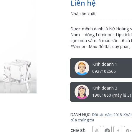
Liên hệ
Nhà sản xuất:
Được mệnh danh là Nữ Hoàng so
Nam - dòng Luminous Lipstick 
sục mua sắm. 6 màu sắc - 6 cá 
#Vampi - Màu đỏ đất quý phái , 
Kinh doanh 1
0927102666
Kinh doanh 3
19001860 (máy lẻ 3)
Đối tác năm 2018
,
Khác
DANH MỤC:
của chúng tôi
CHIA SẺ: