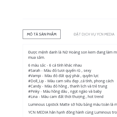
MÔ TẢ SẢN PHẨM
ĐẶT DỊCH VỤ YCN MEDIA
Được mệnh danh là Nữ Hoàng son kem đang làm mưa 
mua sắm.
6 màu sắc - 6 cá tính khác nhau
#Sarah - Màu đỏ tươi quyến rũ , sexy
#Vampi - Màu đỏ đất quý phái , quyền lực
#Doll_Lip - Màu cam siêu đẹp ,cá tính, phong cách
#Candy - Màu đỏ hồng , thanh lịch và trẻ trung
#Pinky - Màu hồng dâu , ngọt ngào và baby
#Lina - Màu cam đất thời thượng , hot trend
Luminous Lipstick Matte sỡ hữu bảng màu toàn là
YCN MEDIA hân hạnh đồng hành cùng Luminous tron