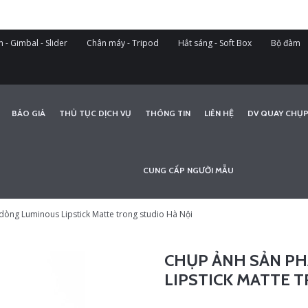
 - Gimbal - Slider
Chân máy - Tripod
Hắt sáng - Soft Box
Bộ đàm
BÁO GIÁ
THỦ TỤC DỊCH VỤ
THÔNG TIN
LIÊN HỆ
DV QUAY CHỤP
CUNG CẤP NGƯỜI MẪU
òng Luminous Lipstick Matte trong studio Hà Nội
CHỤP ẢNH SẢN P
LIPSTICK MATTE 