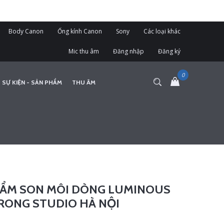
Body Canon
Ống kính Canon
Sony
Các loại khác
Mic thu âm
Đăng nhập
Đăng ký
 SỰ KIỆN - SẢN PHẨM
THU ÂM
HẨM SON MÔI DÒNG LUMINOUS
TRONG STUDIO HÀ NỘI