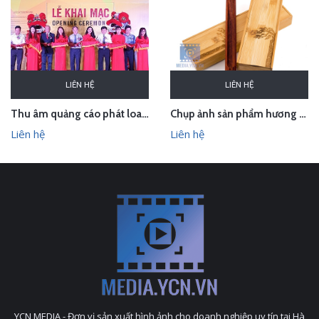
LIÊN HỆ
LIÊN HỆ
Thu âm quảng cáo phát loa cho Hội chợ Làng nghề VN 2018
Chụp ảnh sản phẩm hương trầm Hương Xưa - Kính Tâm trong studio Hà Nội
Liên hệ
Liên hệ
YCN MEDIA - Đơn vị sản xuất hình ảnh cho doanh nghiệp uy tín tại Hà