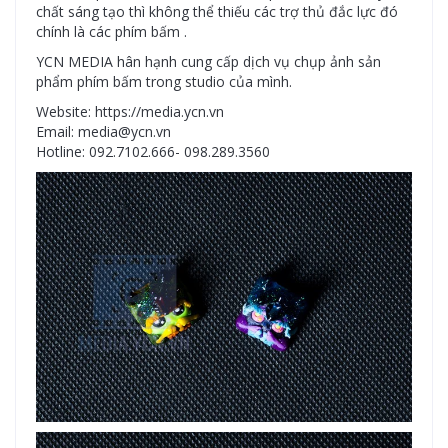
chất sáng tạo thì không thể thiếu các trợ thủ đắc lực đó
chính là các phím bấm .
YCN MEDIA hân hạnh cung cấp dịch vụ chụp ảnh sản
phẩm phím bấm trong studio của mình.
Website: https://media.ycn.vn
Email: media@ycn.vn
Hotline: 092.7102.666- 098.289.3560