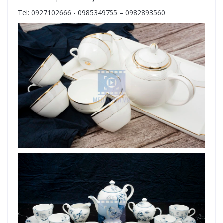
Tel: 0927102666 - 0985349755 – 0982893560