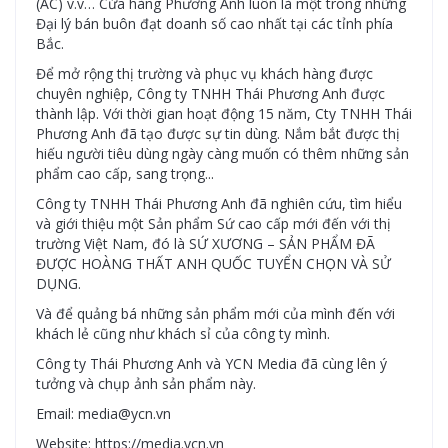
(AC) v.v… Cửa hàng Phương Anh luôn là một trong những
Đại lý bán buôn đạt doanh số cao nhất tại các tỉnh phía
Bắc.
Để mở rộng thị trường và phục vụ khách hàng được
chuyên nghiệp, Công ty TNHH Thái Phương Anh được
thành lập. Với thời gian hoạt động 15 năm, Cty TNHH Thái
Phương Anh đã tạo được sự tin dùng. Nắm bắt được thị
hiếu người tiêu dùng ngày càng muốn có thêm những sản
phẩm cao cấp, sang trọng...
Công ty TNHH Thái Phương Anh đã nghiên cứu, tìm hiểu
và giới thiệu một Sản phẩm Sứ cao cấp mới đến với thị
trường Việt Nam, đó là SỨ XƯƠNG – SẢN PHẨM ĐÃ
ĐƯỢC HOÀNG THẤT ANH QUỐC TUYỂN CHỌN VÀ SỬ
DỤNG.
Và để quảng bá những sản phẩm mới của mình đến với
khách lẻ cũng như khách sỉ của công ty mình.
Công ty Thái Phương Anh và YCN Media đã cùng lên ý
tưởng và chụp ảnh sản phẩm này.
Email: media@ycn.vn
Website: https://media.ycn.vn