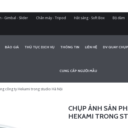
 - Gimbal - Slider
Chân máy - Tripod
Hắt sáng - Soft Box
Bộ đàm
BÁO GIÁ
THỦ TỤC DỊCH VỤ
THÔNG TIN
LIÊN HỆ
DV QUAY CHỤP
CUNG CẤP NGƯỜI MẪU
ng công ty Hekami trong studio Hà Nội
CHỤP ẢNH SẢN PH
HEKAMI TRONG ST