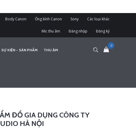
Body Canon
Ống kính Canon
Sony
Các loại khác
Mic thu âm
Đăng nhập
Đăng ký
 SỰ KIỆN - SẢN PHẨM
THU ÂM
ẨM ĐỒ GIA DỤNG CÔNG TY
UDIO HÀ NỘI