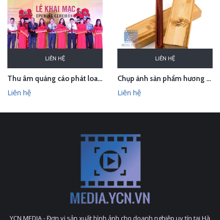
LIÊN HỆ
LIÊN HỆ
Thu âm quảng cáo phát loa cho Hội chợ Làng nghề VN 2018
Chụp ảnh sản phẩm hương trầm Hương Xưa - Kính Tâm trong studio Hà Nội
Liên hệ
Liên hệ
YCN MEDIA - Đơn vị sản xuất hình ảnh cho doanh nghiệp uy tín tại Hà