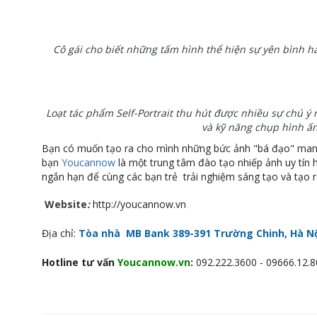
Cô gái cho biết những tấm hình thể hiện sự yên bình ha
Loạt tác phẩm Self-Portrait thu hút được nhiều sự chú ý
và kỹ năng chụp hình ấ
Bạn có muốn tạo ra cho mình những bức ảnh "bá đạo" mang 
bạn
Youcannow
là một trung tâm đào tạo nhiếp ảnh uy tín h
ngắn hạn để cùng các bạn trẻ trải nghiệm sáng tạo và tạo 
Website
:
http://youcannow.vn
Địa chỉ:
Tòa nhà MB Bank 389-391 Trường Chinh, Hà Nộ
Hotline tư vấn
Youcannow.vn
:
092.222.3600 - 09666.12.