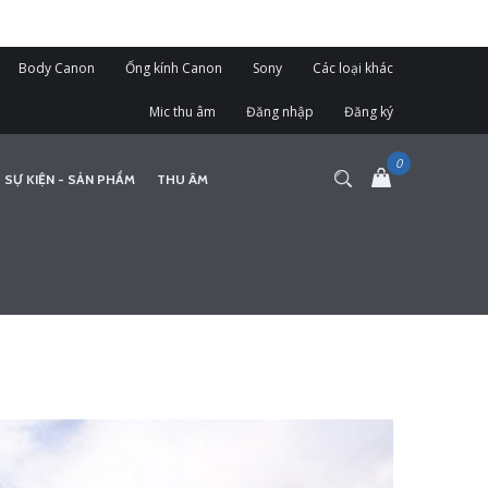
Body Canon
Ống kính Canon
Sony
Các loại khác
Mic thu âm
Đăng nhập
Đăng ký
 SỰ KIỆN - SẢN PHẨM
THU ÂM