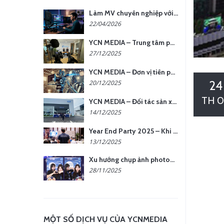
Làm MV chuyên nghiệp với chi phí tối ưu: nên chọn quay thực tế hay video AI?
22/04/2026
YCN MEDIA – Trung tâm phụ kiện quay chụp tại Hà Nội
27/12/2025
YCN MEDIA – Đơn vị tiên phong sản xuất hình ảnh & âm thanh bằng AI tại Hà Nội
24
20/12/2025
TH 0
YCN MEDIA – Đối tác sản xuất hình ảnh chuyên nghiệp cho doanh nghiệp tại Hà Nội
14/12/2025
Year End Party 2025 – Khi Khoảnh Khắc Trở Thành Dấu Ấn | Gói Ưu Đãi Tháng 12 Từ YCN Media
13/12/2025
Xu hướng chụp ảnh photobooth tại các sự kiện hiện nay
28/11/2025
MỘT SỐ DỊCH VỤ CỦA YCNMEDIA