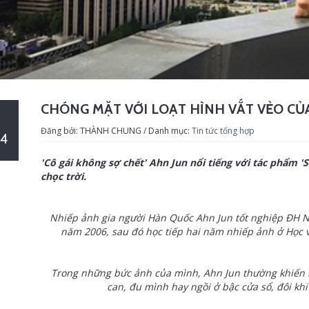
CHÓNG MẶT VỚI LOẠT HÌNH VẮT VẺO CỦ
Đăng bởi: THÀNH CHUNG / Danh mục:
Tin tức tổng hợp
4
'Cô gái không sợ chết' Ahn Jun nổi tiếng với tác phẩm 'S
chọc trời.
Nhiếp ảnh gia người Hàn Quốc Ahn Jun tốt nghiệp ĐH N
năm 2006, sau đó học tiếp hai năm nhiếp ảnh ở Học vi
Trong những bức ảnh của mình, Ahn Jun thường khiến n
can, đu mình hay ngồi ở bậc cửa sổ, đôi khi