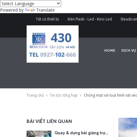
Powered by
Translate
Tất cả thiết bị
Đèn Flash - Led - Kino Led
Steadicam
HOME
DỊCH VỤ
Trang chủ
Tin tức tổng hợp
Chóng mặt với loạt hình vắt vẻ
BÀI VIẾT LIÊN QUAN
Quay & dựng bài giảng trực tuyến – Xu hướng đào tạo thời đại số