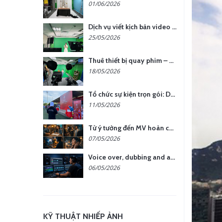
01/06/2026
Dịch vụ viết kịch bản video – Bước quan trọng quyết định thành công nội dung
25/05/2026
Thuê thiết bị quay phim – chụp ảnh: Giải pháp tối ưu chi phí cho doanh nghiệp
18/05/2026
Tổ chức sự kiện trọn gói: Doanh nghiệp được gì khi chọn đơn vị chuyên nghiệp?
11/05/2026
Từ ý tưởng đến MV hoàn chỉnh: giải pháp trọn gói tại YCN Media
07/05/2026
Voice over, dubbing and audio production services in Vietnam for global content
06/05/2026
KỸ THUẬT NHIẾP ẢNH