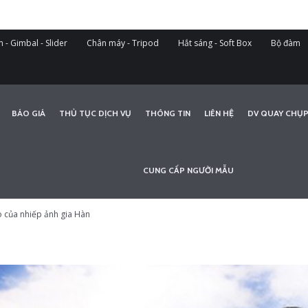
 - Gimbal - Slider
Chân máy - Tripod
Hắt sáng - Soft Box
Bộ đàm
BÁO GIÁ
THỦ TỤC DỊCH VỤ
THÔNG TIN
LIÊN HỆ
DV QUAY CHỤP
CUNG CẤP NGƯỜI MẪU
o của nhiếp ảnh gia Hàn