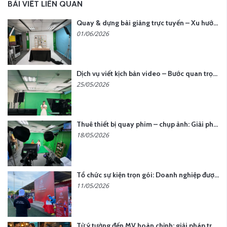
BÀI VIẾT LIÊN QUAN
Quay & dựng bài giảng trực tuyến – Xu hướng đào tạo thời đại số
01/06/2026
Dịch vụ viết kịch bản video – Bước quan trọng quyết định thành công nội dung
25/05/2026
Thuê thiết bị quay phim – chụp ảnh: Giải pháp tối ưu chi phí cho doanh nghiệp
18/05/2026
Tổ chức sự kiện trọn gói: Doanh nghiệp được gì khi chọn đơn vị chuyên nghiệp?
11/05/2026
Từ ý tưởng đến MV hoàn chỉnh: giải pháp trọn gói tại YCN Media