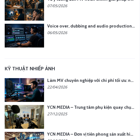
07/05/2026
Voice over, dubbing and audio production services in Vietnam for global content
06/05/2026
KỸ THUẬT NHIẾP ẢNH
Làm MV chuyên nghiệp với chi phí tối ưu: nên chọn quay thực tế hay video AI?
22/04/2026
YCN MEDIA – Trung tâm phụ kiện quay chụp tại Hà Nội
27/12/2025
YCN MEDIA – Đơn vị tiên phong sản xuất hình ảnh & âm thanh bằng AI tại Hà Nội