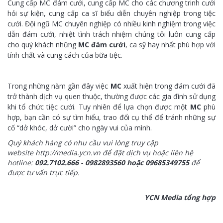
Cung cấp MC đám cưới,
cung cấp MC cho các chương trinh cưới
hỏi sự kiện, cung cấp ca sĩ biểu diễn chuyên nghiệp trong tiệc
cưới. Đội ngũ MC chuyên nghiệp có nhiều kinh nghiệm trong việc
dẫn đám cưới, nhiệt tình trách nhiệm chúng tôi luôn cung cấp
cho quý khách những
MC đám cướ
i
, ca sỹ hay nhất phù hợp với
tính chất và cung cách của bữa tiệc.
Trong những năm gần đây việc
MC
xuất hiện trong đám cưới đã
trở thành dịch vụ quen thuộc, thường được các gia đình sử dụng
khi tổ chức tiệc cưới. Tuy nhiên để lựa chọn được một
MC
phù
hợp, bạn cần có sự tìm hiểu, trao đổi cụ thể để tránh những sự
cố “dở khóc, dở cười” cho ngày vui của mình.
Quý khách hàng có nhu cầu vui lòng truy cập
website
http://media.ycn.vn
để đặt dịch vụ hoặc liên hệ
hotline:
092.7102.666 - 0982893560 hoặc 09685349755
để
được tư vấn trực tiếp.
YCN Media tổng hợp