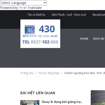
Powered by
Translate
Tất cả thiết bị
Đèn Flash - Led - Kino Led
Steadicam
HOME
DỊCH VỤ
Trang chủ
Tin tức tổng hợp
Chiêm ngưỡng hòn đảo "ma" đẹ
BÀI VIẾT LIÊN QUAN
Quay & dựng bài giảng trực tuyến – Xu hướng đào tạo thời đại số