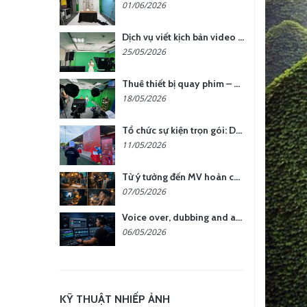
01/06/2026
Dịch vụ viết kịch bản video – Bước quan trọng quyết định thành công nội dung
25/05/2026
Thuê thiết bị quay phim – chụp ảnh: Giải pháp tối ưu chi phí cho doanh nghiệp
18/05/2026
Tổ chức sự kiện trọn gói: Doanh nghiệp được gì khi chọn đơn vị chuyên nghiệp?
11/05/2026
Từ ý tưởng đến MV hoàn chỉnh: giải pháp trọn gói tại YCN Media
07/05/2026
Voice over, dubbing and audio production services in Vietnam for global content
06/05/2026
KỸ THUẬT NHIẾP ẢNH