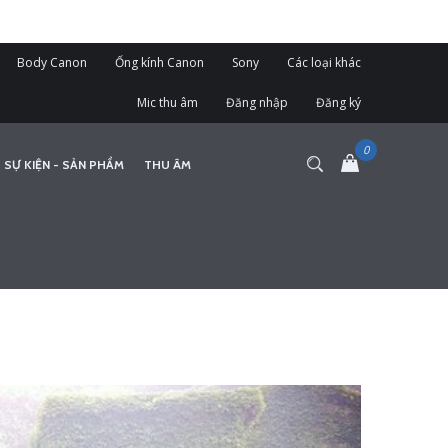
Body Canon
Ống kính Canon
Sony
Các loại khác
Mic thu âm
Đăng nhập
Đăng ký
 SỰ KIỆN - SẢN PHẨM
THU ÂM