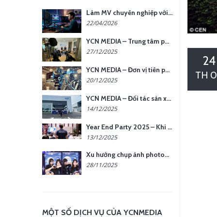
Làm MV chuyên nghiệp với chi phí tối ưu: nên chọn quay thực tế hay video AI?
22/04/2026
YCN MEDIA – Trung tâm phụ kiện quay chụp tại Hà Nội
27/12/2025
24
YCN MEDIA – Đơn vị tiên phong sản xuất hình ảnh & âm thanh bằng AI tại Hà Nội
TH 0
20/12/2025
YCN MEDIA – Đối tác sản xuất hình ảnh chuyên nghiệp cho doanh nghiệp tại Hà Nội
14/12/2025
Year End Party 2025 – Khi Khoảnh Khắc Trở Thành Dấu Ấn | Gói Ưu Đãi Tháng 12 Từ YCN Media
13/12/2025
Xu hướng chụp ảnh photobooth tại các sự kiện hiện nay
28/11/2025
MỘT SỐ DỊCH VỤ CỦA YCNMEDIA