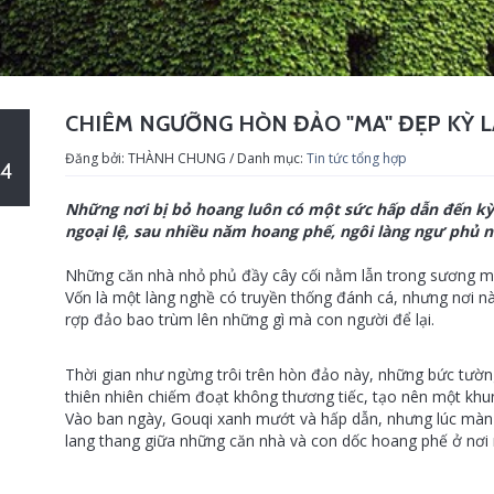
CHIÊM NGƯỠNG HÒN ĐẢO "MA" ĐẸP KỲ L
Đăng bởi: THÀNH CHUNG / Danh mục:
Tin tức tổng hợp
4
Những nơi bị bỏ hoang luôn có một sức hấp dẫn đến kỳ l
ngoại lệ, sau nhiều năm hoang phế, ngôi làng ngư phủ n
Những căn nhà nhỏ phủ đầy cây cối nằm lẫn trong sương mù
Vốn là một làng nghề có truyền thống đánh cá, nhưng nơi nà
rợp đảo bao trùm lên những gì mà con người để lại.
Thời gian như ngừng trôi trên hòn đảo này, những bức tườn
thiên nhiên chiếm đoạt không thương tiếc, tạo nên một khu
Vào ban ngày, Gouqi xanh mướt và hấp dẫn, nhưng lúc màn
lang thang giữa những căn nhà và con dốc hoang phế ở nơi 