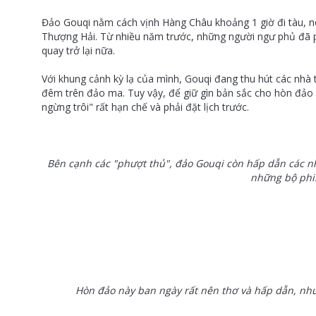
Đảo Gouqi nằm cách vịnh Hàng Châu khoảng 1 giờ đi tàu, nó
Thượng Hải. Từ nhiều năm trước, những người ngư phủ đã p
quay trở lại nữa.
Với khung cảnh kỳ lạ của mình, Gouqi đang thu hút các nhà
đêm trên đảo ma. Tuy vậy, để giữ gìn bản sắc cho hòn đảo đ
ngừng trôi" rất hạn chế và phải đặt lịch trước.
Bên cạnh các "phượt thủ", đảo Gouqi còn hấp dẫn các n
những bộ phi
Hòn đảo này ban ngày rất nên thơ và hấp dẫn, nh