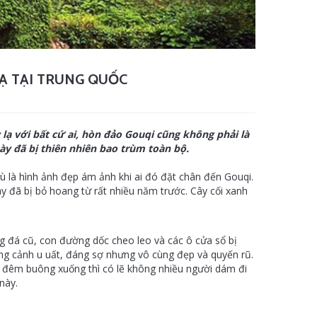
Ạ TẠI TRUNG QUỐC
ạ với bất cứ ai, hòn đảo Gouqi cũng không phải là
ày đã bị thiên nhiên bao trùm toàn bộ.
 là hình ảnh đẹp ám ảnh khi ai đó đặt chân đến Gouqi.
y đã bị bỏ hoang từ rất nhiều năm trước. Cây cối xanh
g đá cũ, con đường dốc cheo leo và các ô cửa sổ bị
ng cảnh u uất, đáng sợ nhưng vô cùng đẹp và quyến rũ.
 đêm buông xuống thì có lẽ không nhiều người dám đi
này.