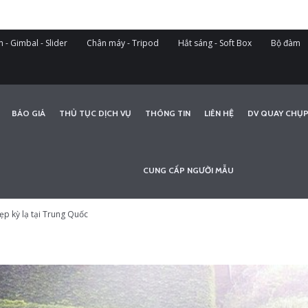
 - Gimbal - Slider
Chân máy - Tripod
Hắt sáng - Soft Box
Bộ đàm
BÁO GIÁ
THỦ TỤC DỊCH VỤ
THÔNG TIN
LIÊN HỆ
DV QUAY CHỤP
CUNG CẤP NGƯỜI MẪU
p kỳ lạ tại Trung Quốc