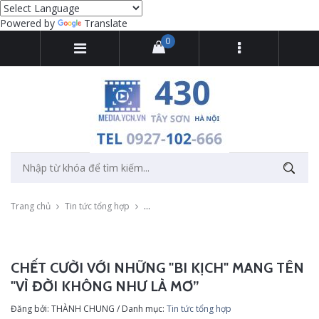
Powered by
Translate
0
Trang chủ
Tin tức tổng hợp
Chết cười với những "bi kịch" mang tên "vì 
CHẾT CƯỜI VỚI NHỮNG "BI KỊCH" MANG TÊN
"VÌ ĐỜI KHÔNG NHƯ LÀ MƠ”
Đăng bởi: THÀNH CHUNG / Danh mục:
Tin tức tổng hợp