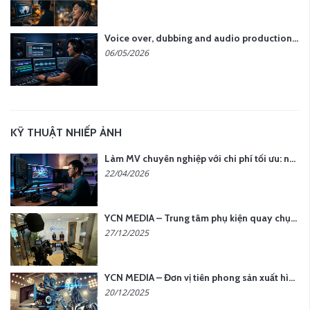
Voice over, dubbing and audio production services in Vietnam for global content
06/05/2026
KỸ THUẬT NHIẾP ẢNH
Làm MV chuyên nghiệp với chi phí tối ưu: nên chọn quay thực tế hay video AI?
22/04/2026
YCN MEDIA – Trung tâm phụ kiện quay chụp tại Hà Nội
27/12/2025
YCN MEDIA – Đơn vị tiên phong sản xuất hình ảnh & âm thanh bằng AI tại Hà Nội
20/12/2025