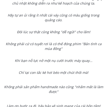
chủ nhật không diễn ra như kế hoạch của chúng ta.
Hãy tự an ủi rằng ít nhất cái váy cũng có màu giống trong
quảng cáo.
Đôi lúc sự thật cũng không "dễ ngửi" cho lắm!
Không phải cứ có tuyết rơi là có thể đóng phim "Bản tình ca
mùa đông"
Khi bạn nỗ lực nở một nụ cười trước máy quay...
Chỉ tại con tắc kè hơi béo một chút thôi mà!
Không phải sản phẩm handmade nào cũng "nhắm mắt là làm
được"
Làm ơn bước ra đi, hãy bảo vệ sinh mạng của cái bồn tắm!