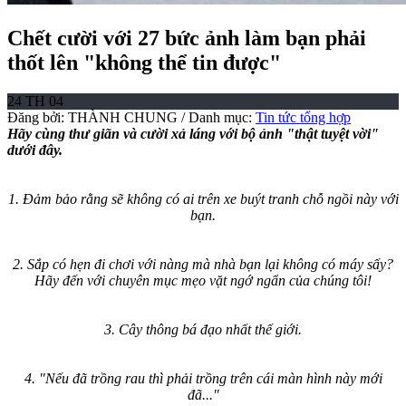
Chết cười với 27 bức ảnh làm bạn phải
thốt lên "không thể tin được"
24
TH 04
Đăng bởi: THÀNH CHUNG / Danh mục:
Tin tức tổng hợp
Hãy cùng thư giãn và cười xả láng với bộ ảnh "thật tuyệt vời"
dưới đây.
1. Đảm bảo rằng sẽ không có ai trên xe buýt tranh chỗ ngồi này với
bạn.
2. Sắp có hẹn đi chơi với nàng mà nhà bạn lại không có máy sấy?
Hãy đến với chuyên mục mẹo vặt ngớ ngẩn của chúng tôi!
3. Cây thông bá đạo nhất thế giới.
4. "Nếu đã trồng rau thì phải trồng trên cái màn hình này mới
đã..."