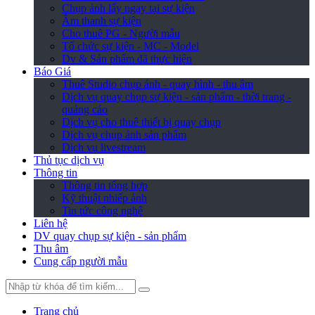
Chụp ảnh lấy ngay tại sự kiện
Âm thanh sự kiện
Cho thuê PG - Người mẫu
Tổ chức sự kiện - MC - Model
Dv & Sản phẩm đã thực hiện
Báo Giá
Thuê Studio chụp ảnh - quay hình - thu âm
Dịch vụ quay chụp sự kiện - sản phẩm - thời trang -
quảng cáo
Dịch vụ cho thuê thiết bị quay chụp
Dịch vụ chụp ảnh sản phẩm
Dịch vụ livestream
Thủ tục dịch vụ
Thông tin
Thông tin tổng hợp
Kỹ thuật nhiếp ảnh
Tin tức công nghệ
Liên hệ
DV quay chụp sự kiện - sản phẩm
Thu âm
Cung cấp người mẫu
Trang chủ