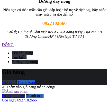
Đường dây nóng
Nếu bạn có thắc mắc cần giải đáp hoặc hỗ trợ về dịch vụ, hãy nhấc
máy ngay và gọi đến số
0927102666
Chú ý; Chúng tôi làm việc từ 8h - 20h hàng ngày. Địa chỉ 391
Trường Chinh/HN ( Gần Ngã Tư Sở )
ĐÓNG
Lên đầu trang
Tìm kiếm
Đường dây nóng
Giỏ hàng
Giỏ hàng
Thanh toán
✔ Thêm vào giỏ hàng thành công!
Đi tới giỏ hàng
Thanh toán
Gọi ngay 0927102666