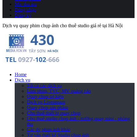
Mic thu âm
Đăng nhập
Đăng ký
Dịch vụ quay phim chụp ảnh cho thuê studio giá rẻ tại Hà Nội
Home
Dịch vụ
Tất cả các dịch vụ
Làm phim, TVC, MV quảng cáo
Quay chụp sự kiện
Dịch vụ Livestream
Quay chụp sản phẩm
Cho thuê thiết bị quay chụp
Cho thuê studio chụp ảnh - trường quay mini - phòng
thu
Các dv phim ảnh khác
Tư vấn thiết kế Studio chụp ảnh