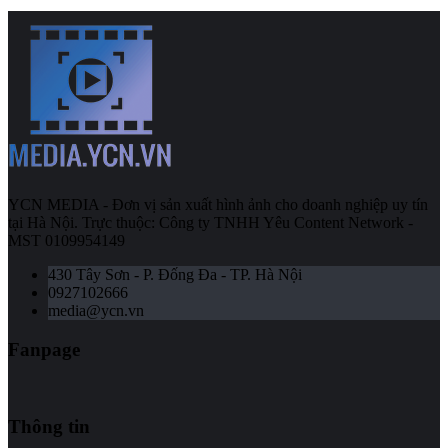
YCN MEDIA - Đơn vị sản xuất hình ảnh cho doanh nghiệp uy tín
tại Hà Nội. Trực thuộc: Công ty TNHH Yêu Content Network -
MST 0109954149
430 Tây Sơn - P. Đống Đa - TP. Hà Nội
0927102666
media@ycn.vn
Fanpage
Thông tin