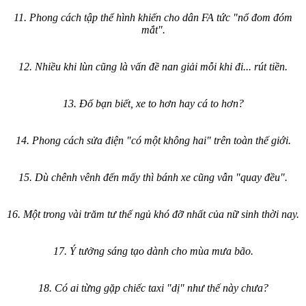
11. Phong cách tập thể hình khiến cho dân FA tức "nổ đom đóm
mắt".
12. Nhiều khi lùn cũng là vấn đề nan giải mỗi khi đi... rút tiền.
13. Đố bạn biết, xe to hơn hay cá to hơn?
14. Phong cách sửa điện "có một không hai" trên toàn thế giới.
15. Dù chênh vênh đến mấy thì bánh xe cũng vẫn "quay đều".
16. Một trong vài trăm tư thế ngủ khó đỡ nhất của nữ sinh thời nay.
17. Ý tưởng sáng tạo dành cho mùa mưa bão.
18. Có ai từng gặp chiếc taxi "dị" như thế này chưa?