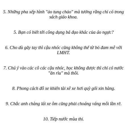
5. Những pha xếp hình "ảo tung chảo" mà tưởng rằng chỉ có trong
sách giáo khoa.
5. Bạn có biết tới công dụng bá đạo khác của áo ngực?
6. Cho dù gãy tay thì cậu nhóc cũng không thể từ bỏ đam mê với
LMHT.
7. Chú ý vào các cô các cậu nhóc, học không được thì chỉ có nước
"ăn rìu" mà thôi.
8. Phong cách đỗ xe khiến tài xê xe hơi quỳ gối xin hàng.
9. Chắc anh chàng lái xe ôm cũng phải choáng váng mỗi lần rẽ.
10. Tiếp nước mùa thi.