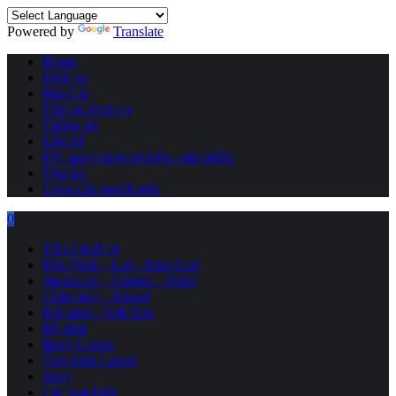
Powered by
Translate
Home
Dịch vụ
Báo Giá
Thủ tục dịch vụ
Thông tin
Liên hệ
DV quay chụp sự kiện - sản phẩm
Thu âm
Cung cấp người mẫu
0
Tất cả thiết bị
Đèn Flash - Led - Kino Led
Steadicam - Gimbal - Slider
Chân máy - Tripod
Hắt sáng - Soft Box
Bộ đàm
Body Canon
Ống kính Canon
Sony
Các loại khác