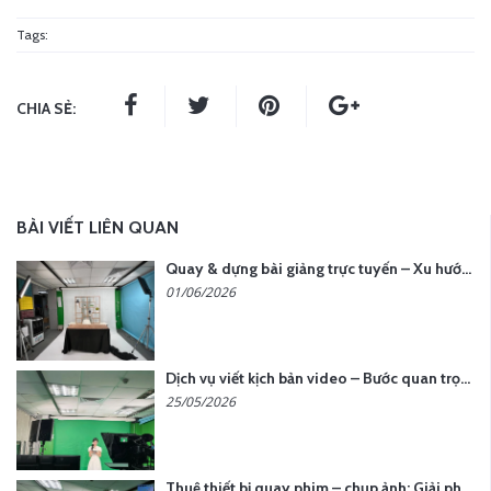
Tags:
CHIA SẺ:
BÀI VIẾT LIÊN QUAN
Quay & dựng bài giảng trực tuyến – Xu hướng đào tạo thời đại số
01/06/2026
Dịch vụ viết kịch bản video – Bước quan trọng quyết định thành công nội dung
25/05/2026
Thuê thiết bị quay phim – chụp ảnh: Giải pháp tối ưu chi phí cho doanh nghiệp