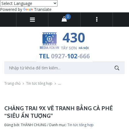
Powered by
Translate
0
Trang chủ
Tin tức tổng hợp
Chàng trai 9X vẽ tranh bằng cà phê “siêu ấn
CHÀNG TRAI 9X VẼ TRANH BẰNG CÀ PHÊ
“SIÊU ẤN TƯỢNG”
Đăng bởi: THÀNH CHUNG / Danh mục:
Tin tức tổng hợp