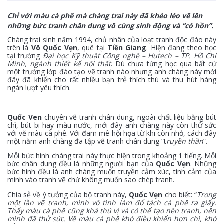
Chỉ với màu cà phê mà chàng trai này đã khéo léo vẽ lên
những bức tranh chân dung vô cùng sinh động và “có hồn”.
Chàng trai sinh năm 1994, chủ nhân của loạt tranh độc đáo này
trên là
Võ Quốc Vẹn
, quê tại
Tiền Giang
. Hiện đang theo học
tại trường
Đại học Kỹ thuật Công nghệ – Hutech – TP. Hồ Chí
Minh, ngành thiết kế nội thất
. Dù chưa từng học qua bất cứ
một trường lớp đào tạo vẽ tranh nào nhưng anh chàng này mới
đây đã khiến cho rất nhiều bạn trẻ thích thú và thu hút hàng
ngàn lượt yêu thích.
Quốc Ven
chuyên vẽ tranh chân dung, ngoài chất liệu bằng bút
chì, bút bi hay màu nước, mới đây anh chàng này còn thử sức
với vẽ màu cà phê. Với đam mê hội họa từ khi còn nhỏ, cách đây
một năm anh chàng đã tập vẽ tranh chân dung “t
ruyền thần
”.
Mỗi bức hình chàng trai này thực hiện trong khoảng 1 tiếng. Mỗi
bức chân dung đều là những người bạn của
Quốc Vẹn
. Những
bức hình đều là anh chàng muốn truyền cảm xúc, tình cảm của
mình vào tranh vẽ chứ không muốn sao chép tranh.
Chia sẻ về ý tưởng của bộ tranh này,
Quốc Vẹn
cho biết: “
Trong
một lần vẽ tranh, mình vô tình làm đổ tách cà phê ra giấy.
Thấy màu cà phê cũng khá thú vị và có thể tạo nên tranh, nên
mình đã thử sức. Vẽ màu cà phê khó điều khiển hơn chì, khó