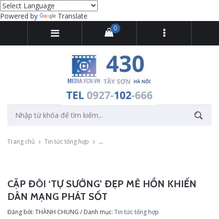
Powered by
Translate
0
Trang chủ
Tin tức tổng hợp
Cặp đôi ‘tự sướng’ đẹp mê hồn khiến dân m
CẶP ĐÔI ‘TỰ SƯỚNG’ ĐẸP MÊ HỒN KHIẾN
DÂN MẠNG PHÁT SỐT
Đăng bởi: THÀNH CHUNG / Danh mục:
Tin tức tổng hợp