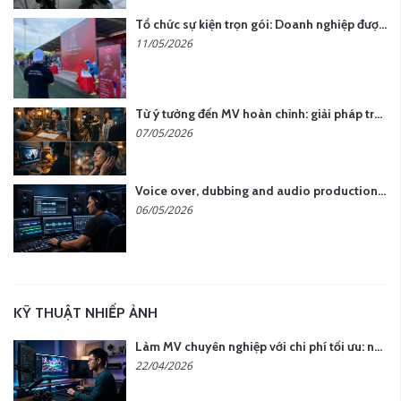
Tổ chức sự kiện trọn gói: Doanh nghiệp được gì khi chọn đơn vị chuyên nghiệp?
11/05/2026
Từ ý tưởng đến MV hoàn chỉnh: giải pháp trọn gói tại YCN Media
07/05/2026
Voice over, dubbing and audio production services in Vietnam for global content
06/05/2026
KỸ THUẬT NHIẾP ẢNH
Làm MV chuyên nghiệp với chi phí tối ưu: nên chọn quay thực tế hay video AI?
22/04/2026