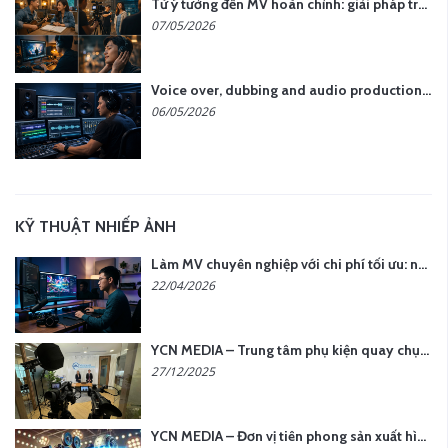
Từ ý tưởng đến MV hoàn chỉnh: giải pháp trọn gói tại YCN Media
07/05/2026
Voice over, dubbing and audio production services in Vietnam for global content
06/05/2026
KỸ THUẬT NHIẾP ẢNH
Làm MV chuyên nghiệp với chi phí tối ưu: nên chọn quay thực tế hay video AI?
22/04/2026
YCN MEDIA – Trung tâm phụ kiện quay chụp tại Hà Nội
27/12/2025
YCN MEDIA – Đơn vị tiên phong sản xuất hình ảnh & âm thanh bằng AI tại Hà Nội