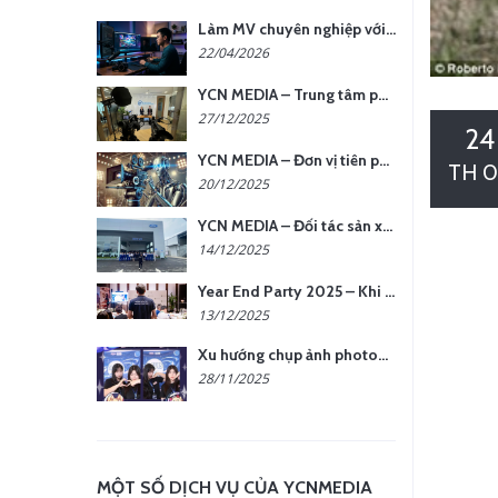
Làm MV chuyên nghiệp với chi phí tối ưu: nên chọn quay thực tế hay video AI?
22/04/2026
YCN MEDIA – Trung tâm phụ kiện quay chụp tại Hà Nội
27/12/2025
24
YCN MEDIA – Đơn vị tiên phong sản xuất hình ảnh & âm thanh bằng AI tại Hà Nội
TH 0
20/12/2025
YCN MEDIA – Đối tác sản xuất hình ảnh chuyên nghiệp cho doanh nghiệp tại Hà Nội
14/12/2025
Year End Party 2025 – Khi Khoảnh Khắc Trở Thành Dấu Ấn | Gói Ưu Đãi Tháng 12 Từ YCN Media
13/12/2025
Xu hướng chụp ảnh photobooth tại các sự kiện hiện nay
28/11/2025
MỘT SỐ DỊCH VỤ CỦA YCNMEDIA