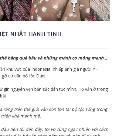
IỆT NHẤT HÀNH TINH
ơ thể bằng quả bầu và những mảnh cọ mỏng manh...
n khu vực của Indonesia, nhiếp ảnh gia người Ý -
 gỡ cư dân bộ tộc Dani.
iữ gìn nguyên vẹn bản sắc dân tộc mình. Họ vẫn ở trong
bắt.
a rằng trên thế giới vẫn còn tồn tại bộ tộc sống trong
át triển khá mạnh mẽ.
đầu tiên tôi đến đây, tôi vô cùng ngạc nhiên với cách
ng các đứa bé sẵn sàng nắm tay tôi dẫn đi quanh