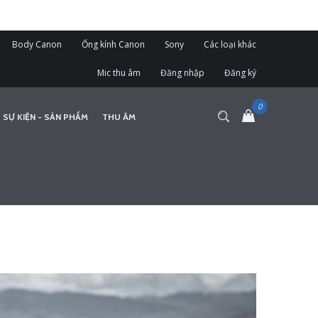
Body Canon
Ống kính Canon
Sony
Các loại khác
Mic thu âm
Đăng nhập
Đăng ký
 SỰ KIỆN - SẢN PHẨM
THU ÂM