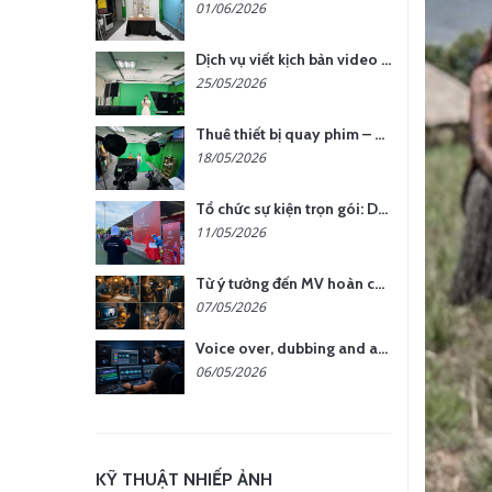
01/06/2026
Dịch vụ viết kịch bản video – Bước quan trọng quyết định thành công nội dung
25/05/2026
Thuê thiết bị quay phim – chụp ảnh: Giải pháp tối ưu chi phí cho doanh nghiệp
18/05/2026
Tổ chức sự kiện trọn gói: Doanh nghiệp được gì khi chọn đơn vị chuyên nghiệp?
11/05/2026
Từ ý tưởng đến MV hoàn chỉnh: giải pháp trọn gói tại YCN Media
07/05/2026
Voice over, dubbing and audio production services in Vietnam for global content
06/05/2026
KỸ THUẬT NHIẾP ẢNH