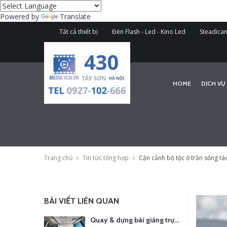
Powered by
Translate
Tất cả thiết bị
Đèn Flash - Led - Kino Led
Steadicam
HOME
DỊCH VỤ
Trang chủ
Tin tức tổng hợp
Cận cảnh bộ tộc ở trần sống tác
BÀI VIẾT LIÊN QUAN
Quay & dựng bài giảng trực tuyến – Xu hướng đào tạo thời đại số