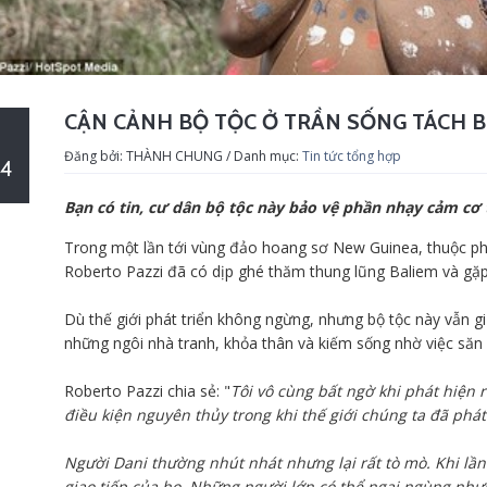
CẬN CẢNH BỘ TỘC Ở TRẦN SỐNG TÁCH B
Đăng bởi: THÀNH CHUNG / Danh mục:
Tin tức tổng hợp
4
Bạn có tin, cư dân bộ tộc này bảo vệ phần nhạy cảm c
Trong một lần tới vùng đảo hoang sơ New Guinea, thuộc phầ
Roberto Pazzi đã có dịp ghé thăm thung lũng Baliem và gặp
Dù thế giới phát triển không ngừng, nhưng bộ tộc này vẫn g
những ngôi nhà tranh, khỏa thân và kiếm sống nhờ việc săn 
Roberto Pazzi chia sẻ: "
Tôi vô cùng bất ngờ khi phát hiện r
điều kiện nguyên thủy trong khi thế giới chúng ta đã ph
Người Dani thường nhút nhát nhưng lại rất tò mò. Khi lần 
giao tiếp của họ. Những người lớn có thể ngại ngùng như