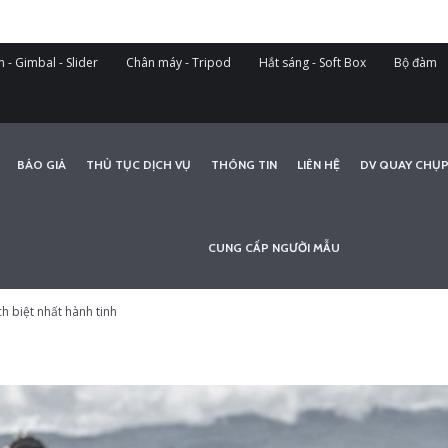
 - Gimbal - Slider
Chân máy - Tripod
Hắt sáng - Soft Box
Bộ đàm
BÁO GIÁ
THỦ TỤC DỊCH VỤ
THÔNG TIN
LIÊN HỆ
DV QUAY CHỤP
CUNG CẤP NGƯỜI MẪU
h biệt nhất hành tinh