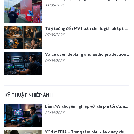
11/05/2026
Từ ý tưởng đến MV hoàn chỉnh: giải pháp trọn gói tại YCN Media
07/05/2026
Voice over, dubbing and audio production services in Vietnam for global content
06/05/2026
KỸ THUẬT NHIẾP ẢNH
Làm MV chuyên nghiệp với chi phí tối ưu: nên chọn quay thực tế hay video AI?
22/04/2026
YCN MEDIA – Trung tâm phụ kiện quay chụp tại Hà Nội