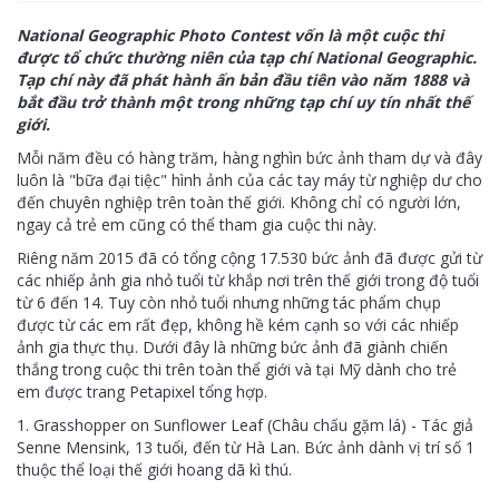
National Geographic Photo Contest vốn là một cuộc thi
được tổ chức thường niên của tạp chí National Geographic.
Tạp chí này đã phát hành ấn bản đầu tiên vào năm 1888 và
bắt đầu trở thành một trong những tạp chí uy tín nhất thế
giới.
Mỗi năm đều có hàng trăm, hàng nghìn bức ảnh tham dự và đây
luôn là "bữa đại tiệc" hình ảnh của các tay máy từ nghiệp dư cho
đến chuyên nghiệp trên toàn thế giới. Không chỉ có người lớn,
ngay cả trẻ em cũng có thể tham gia cuộc thi này.
Riêng năm 2015 đã có tổng cộng 17.530 bức ảnh đã được gửi từ
các nhiếp ảnh gia nhỏ tuổi từ khắp nơi trên thế giới trong độ tuổi
từ 6 đến 14. Tuy còn nhỏ tuổi nhưng những tác phẩm chụp
được từ các em rất đẹp, không hề kém cạnh so với các nhiếp
ảnh gia thực thụ. Dưới đây là những bức ảnh đã giành chiến
thắng trong cuộc thi trên toàn thể giới và tại Mỹ dành cho trẻ
em được trang Petapixel tổng hợp.
1. Grasshopper on Sunflower Leaf (Châu chấu gặm lá) - Tác giả
Senne Mensink, 13 tuổi, đến từ Hà Lan. Bức ảnh dành vị trí số 1
thuộc thể loại thế giới hoang dã kì thú.