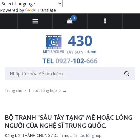
Powered by
Translate
0
Trang chủ
Tin tức tổng hợp
Bộ tranh "Sầu Tây Tạng" mê hoặc lòng ngườ
BỘ TRANH "SẦU TÂY TẠNG" MÊ HOẶC LÒNG
NGƯỜI CỦA NGHỆ SĨ TRUNG QUỐC.
Đăng bởi: THÀNH CHUNG / Danh mục:
Tin tức tổng hợp