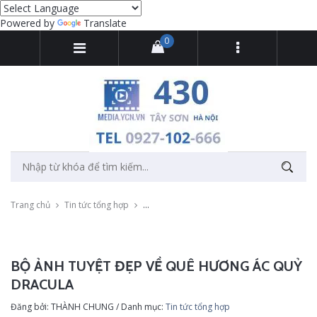
Powered by
Translate
0
Trang chủ
Tin tức tổng hợp
Bộ ảnh tuyệt đẹp về quê hương ác quỷ Drac
BỘ ẢNH TUYỆT ĐẸP VỀ QUÊ HƯƠNG ÁC QUỶ
DRACULA
Đăng bởi: THÀNH CHUNG / Danh mục:
Tin tức tổng hợp