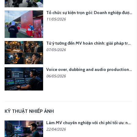
Tổ chức sự kiện trọn gói: Doanh nghiệp được gì khi chọn đơn vị chuyên nghiệp?
11/05/2026
Từ ý tưởng đến MV hoàn chỉnh: giải pháp trọn gói tại YCN Media
07/05/2026
Voice over, dubbing and audio production services in Vietnam for global content
06/05/2026
KỸ THUẬT NHIẾP ẢNH
Làm MV chuyên nghiệp với chi phí tối ưu: nên chọn quay thực tế hay video AI?
22/04/2026