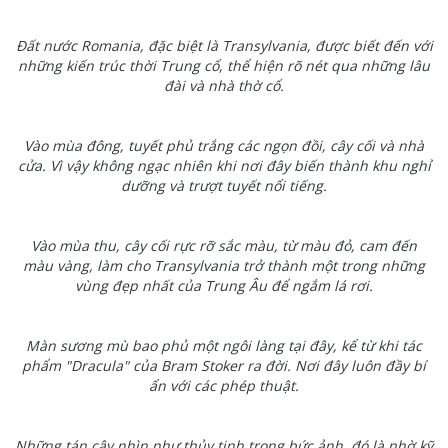
Đất nước Romania, đặc biệt là Transylvania, được biết đến với
những kiến trúc thời Trung cổ, thể hiện rõ nét qua những lâu
đài và nhà thờ cổ.
Vào mùa đông, tuyết phủ trắng các ngọn đồi, cây cối và nhà
cửa. Vì vậy không ngạc nhiên khi nơi đây biến thành khu nghỉ
dưỡng và trượt tuyết nổi tiếng.
Vào mùa thu, cây cối rực rỡ sắc màu, từ màu đỏ, cam đến
màu vàng, làm cho Transylvania trở thành một trong những
vùng đẹp nhất của Trung Âu để ngắm lá rơi.
Màn sương mù bao phủ một ngôi làng tại đây, kể từ khi tác
phẩm "Dracula" của Bram Stoker ra đời. Nơi đây luôn đầy bí
ẩn với các phép thuật.
Những tán cây nhìn như thủy tinh trong bức ảnh, đó là nhờ kỹ