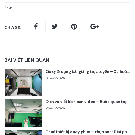
Tags:
CHIA SẺ:
BÀI VIẾT LIÊN QUAN
Quay & dựng bài giảng trực tuyến – Xu hướng đào tạo thời đại số
01/06/2026
Dịch vụ viết kịch bản video – Bước quan trọng quyết định thành công nội dung
25/05/2026
Thuê thiết bị quay phim – chụp ảnh: Giải pháp tối ưu chi phí cho doanh nghiệp