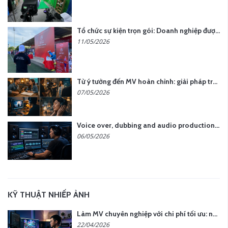
Tổ chức sự kiện trọn gói: Doanh nghiệp được gì khi chọn đơn vị chuyên nghiệp?
11/05/2026
Từ ý tưởng đến MV hoàn chỉnh: giải pháp trọn gói tại YCN Media
07/05/2026
Voice over, dubbing and audio production services in Vietnam for global content
06/05/2026
KỸ THUẬT NHIẾP ẢNH
Làm MV chuyên nghiệp với chi phí tối ưu: nên chọn quay thực tế hay video AI?
22/04/2026