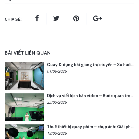
CHIA SẺ:
BÀI VIẾT LIÊN QUAN
Quay & dựng bài giảng trực tuyến – Xu hướng đào tạo thời đại số
01/06/2026
Dịch vụ viết kịch bản video – Bước quan trọng quyết định thành công nội dung
25/05/2026
Thuê thiết bị quay phim – chụp ảnh: Giải pháp tối ưu chi phí cho doanh nghiệp
18/05/2026