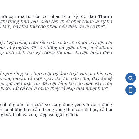
ười bạn mà họ còn coi nhau là tri kỷ.
Cô dâu
Thanh
hĩ trong tình yêu, điều cần thiết nhất chính là sự tin
ỗi lầm, hãy tha thứ cho nhau nếu điều đó là có thể”.
t: “
Vợ chồng cưới rồi chắc chắn sẽ có lúc gây lộn chí
vui và ý nghĩa, để có những lúc giận nhau, mở album
ng tính cách hai vợ chồng thì mọi chuyện buồn điều
 nghĩ rằng sẽ chụp một bộ ảnh thật vui, ai nhìn vào
mong muốn, cả một ngày dài lúc nào cũng đầy ắp kỷ
kịp giờ nên mặc dù đã mệt lắm, lại còn mặc váy cưới
ôn. Tất cả chỉ vì mình thấy cả ekip quá nhiệt tình”.
có những bức ảnh cưới vô cùng đáng yêu với cánh đồng
ện lại những tình cảm trong sáng thời còn đi học, cả hai
ng bức hình vô cùng đẹp và ngộ nghĩnh.