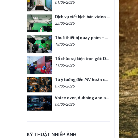
01/06/2026
Dịch vụ viết kịch bản video – Bước quan trọng quyết định thành công nội dung
25/05/2026
Thuê thiết bị quay phim – chụp ảnh: Giải pháp tối ưu chi phí cho doanh nghiệp
18/05/2026
Tổ chức sự kiện trọn gói: Doanh nghiệp được gì khi chọn đơn vị chuyên nghiệp?
11/05/2026
Từ ý tưởng đến MV hoàn chỉnh: giải pháp trọn gói tại YCN Media
07/05/2026
Voice over, dubbing and audio production services in Vietnam for global content
06/05/2026
KỸ THUẬT NHIẾP ẢNH