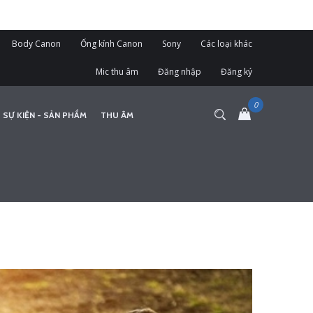
Body Canon
Ống kính Canon
Sony
Các loại khác
Mic thu âm
Đăng nhập
Đăng ký
 SỰ KIỆN - SẢN PHẨM
THU ÂM