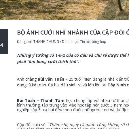
BỘ ẢNH CƯỚI NHÍ NHẢNH CỦA CẶP ĐÔI Ở
Đăng bởi: THÀNH CHUNG / Danh mục:
Tin tức tổng hợp
4
Những ý tưởng có 1-0-2 của cô dâu và chú rể được thể 
phải “ôm bụng cười thích thú”.
Anh chàng
Bùi Văn Tuấn
– 25 tuổi, hiện đang là nhà kiến tr
đang là kế toán. Cả hai đều sinh ra và lớn lên tại
Tây Ninh
n
Bùi Tuấn – Thanh Tâm
học chung lớp với nhau từ thời 
bình thường, tập trung vào việc học tập nên suốt 3 năm học 
nghiệp cấp 3, cả hai đều theo đuổi những
ước mơ và dự định
Cặp đôi chia sẻ: “
Thậm chí, ngay cả mình cũng không rõ ch