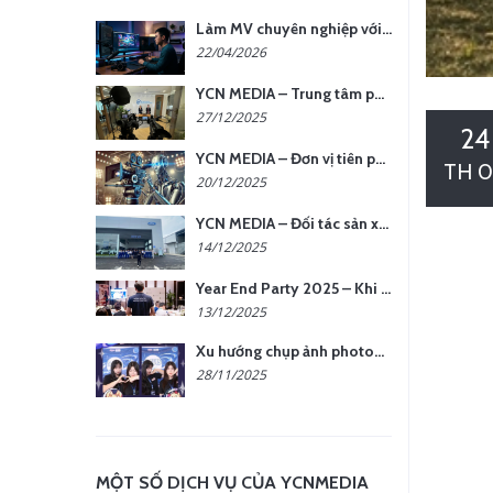
Làm MV chuyên nghiệp với chi phí tối ưu: nên chọn quay thực tế hay video AI?
22/04/2026
YCN MEDIA – Trung tâm phụ kiện quay chụp tại Hà Nội
27/12/2025
24
YCN MEDIA – Đơn vị tiên phong sản xuất hình ảnh & âm thanh bằng AI tại Hà Nội
TH 0
20/12/2025
YCN MEDIA – Đối tác sản xuất hình ảnh chuyên nghiệp cho doanh nghiệp tại Hà Nội
14/12/2025
Year End Party 2025 – Khi Khoảnh Khắc Trở Thành Dấu Ấn | Gói Ưu Đãi Tháng 12 Từ YCN Media
13/12/2025
Xu hướng chụp ảnh photobooth tại các sự kiện hiện nay
28/11/2025
MỘT SỐ DỊCH VỤ CỦA YCNMEDIA