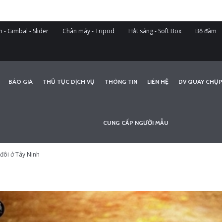
 - Gimbal - Slider
Chân máy - Tripod
Hắt sáng - Soft Box
Bộ đàm
BÁO GIÁ
THỦ TỤC DỊCH VỤ
THÔNG TIN
LIÊN HỆ
DV QUAY CHỤP
CUNG CẤP NGƯỜI MẪU
đôi ở Tây Ninh