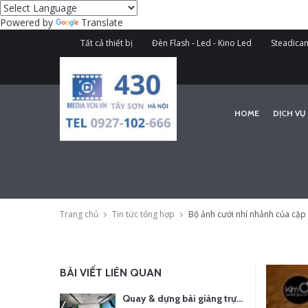
Powered by
Translate
Tất cả thiết bị
Đèn Flash - Led - Kino Led
Steadicam
HOME
DỊCH VỤ
Trang chủ
Tin tức tổng hợp
Bộ ảnh cưới nhí nhảnh của cặp 
BÀI VIẾT LIÊN QUAN
Quay & dựng bài giảng trực tuyến – Xu hướng đào tạo thời đại số