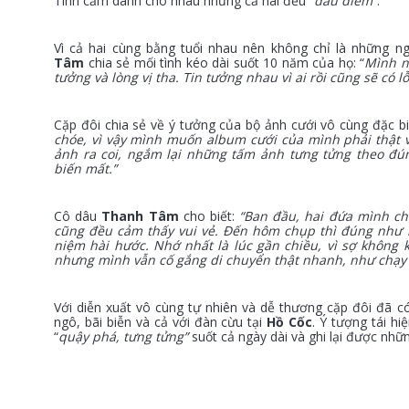
Tình cảm dành cho nhau nhưng cả hai đều
“dấu diếm”
.
Vì cả hai cùng bằng tuổi nhau nên không chỉ là những ng
Tâm
chia sẻ mối tình kéo dài suốt 10 năm của họ: “
Mình ng
tưởng và lòng vị tha. Tin tưởng nhau vì ai rồi cũng sẽ có l
Cặp đôi chia sẻ về ý tưởng của bộ ảnh cưới vô cùng đặc biệ
chóe, vì vậy mình muốn album cưới của mình phải thật 
ảnh ra coi, ngắm lại những tấm ảnh tưng tửng theo đú
biến mất.”
Cô dâu
Thanh Tâm
cho biết:
“Ban đầu, hai đứa mình chỉ
cũng đều cảm thấy vui vẻ. Đến hôm chụp thì đúng như 
niệm hài hước. Nhớ nhất là lúc gần chiều, vì sợ không 
nhưng mình vẫn cố gắng di chuyển thật nhanh, như chạy lu
Với diễn xuất vô cùng tự nhiên và dễ thương cặp đôi đã 
ngô, bãi biễn và cả với đàn cừu tại
Hồ Cốc
. Ý tượng tái hi
“
quậy phá, tưng tửng”
suốt cả ngày dài và ghi lại được nhữ