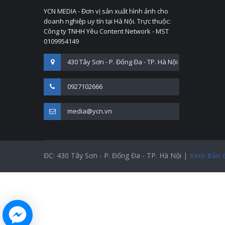
YCN MEDIA - Đơn vị sản xuất hình ảnh cho
doanh nghiệp uy tín tại Hà Nội. Trực thuộc:
Công ty TNHH Yêu Content Network - MST
0109954149
430 Tây Sơn - P. Đống Đa - TP. Hà Nội
0927102666
media@ycn.vn
ĐC: 430 Tây Sơn - P. Đống Đa - TP. Hà Nội |
Xem Bản 