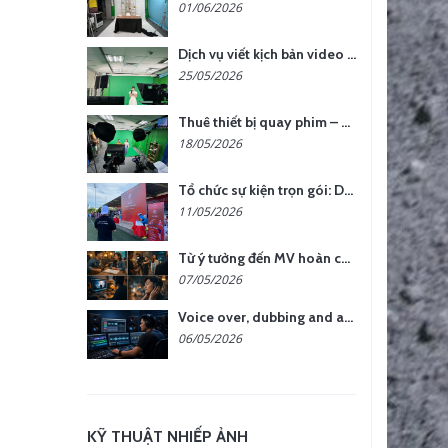
01/06/2026
Dịch vụ viết kịch bản video – Bước quan trọng quyết định thành công nội dung
25/05/2026
Thuê thiết bị quay phim – chụp ảnh: Giải pháp tối ưu chi phí cho doanh nghiệp
18/05/2026
Tổ chức sự kiện trọn gói: Doanh nghiệp được gì khi chọn đơn vị chuyên nghiệp?
11/05/2026
Từ ý tưởng đến MV hoàn chỉnh: giải pháp trọn gói tại YCN Media
07/05/2026
Voice over, dubbing and audio production services in Vietnam for global content
06/05/2026
KỸ THUẬT NHIẾP ẢNH