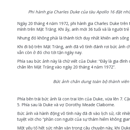
Phi hành gia Charles Duke của tàu Apollo 16 đặt n
Ngày 20 tháng 4 năm 1972, phi hành gia Charles Duke trên 
mình trên Mặt Trăng. Khi ấy, anh mới 36 tuổi và là người trẻ
Nhưng đó không phải là thành tích duy nhất khiến anh sống 
Khi đi bộ trên Mặt Trăng, anh đã vô tình đánh rơi bức ảnh c
vẫn còn ở đó cho tới tận ngày nay.
Phía sau bức ảnh này là chữ viết của Duke: “Đây là gia đình 
chân lên Mặt Trăng vào ngày 20 tháng 4 năm 1972”.
Bức ảnh chân dung toàn bộ thành viên 
Phía bên trái bức ảnh là con trai lớn của Duke, vừa lên 7. Cậ
5. Phía sau là Duke và vợ Dorothy Meade Claiborne.
Bức ảnh và hành động vô tình này đã đi vào lịch sử, rất nhi
tuyệt vời cho “phần con người của sự thám hiểm không gian
Một yếu tố hết sức nhân văn trong câu chuyện này, khi Duke