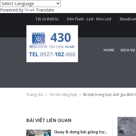
Powered by
Translate
Tất cả thiết bị
Đèn Flash - Led - Kino Led
Steadicam
HOME
DỊCH VỤ
Trang chủ
Tin tức tổng hợp
Bí mật trong bức ảnh gia đình 
BÀI VIẾT LIÊN QUAN
Quay & dựng bài giảng trực tuyến – Xu hướng đào tạo thời đại số