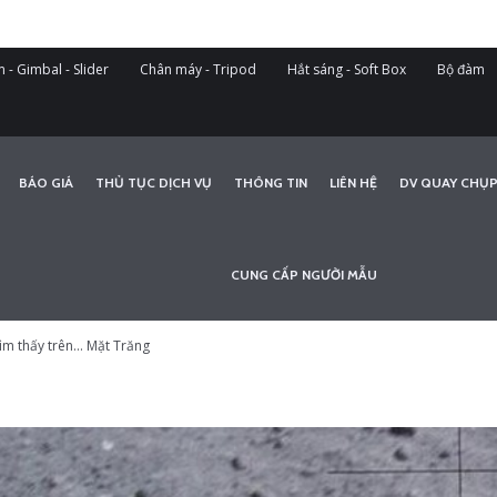
 - Gimbal - Slider
Chân máy - Tripod
Hắt sáng - Soft Box
Bộ đàm
BÁO GIÁ
THỦ TỤC DỊCH VỤ
THÔNG TIN
LIÊN HỆ
DV QUAY CHỤP
CUNG CẤP NGƯỜI MẪU
tìm thấy trên… Mặt Trăng