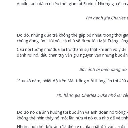
Apollo, anh dành nhiều thời gian tại Florida. Nhưng gia đình 
Phi hành gia Charles 
Do đó, những đứa trẻ không thể gặp bố nhiều trong thời gi
chúng đang làm, tôi nói: cả nhà sẽ được lên Mặt Trăng cùng
Câu nói tưởng như đùa lại trở thành sự thật khi anh vô ý để
đánh rơi nó, dấu chân tuy vẫn giữ nguyên vẹn nhưng bức ảnh 
Bức ảnh bị biến dạng do 
“Sau 43 năm, nhiệt độ trên Mặt trăng mỗi tháng lên tới 400 
Phi hành gia Charles Duke nhớ lại câu
Do đó nó đã ảnh hưởng tới bức ảnh và anh đoán nó trông 
không thể nhìn thấy nó một lần nữa vì nó quá nhỏ để vệ tin
Nhưng hơn hết bức ảnh “là điều ý nghĩa nhất đối với gia đìn