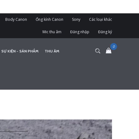
Body Canon
Ống kính Canon
Sony
Các loại khác
Mic thu âm
Đăng nhập
Đăng ký
 SỰ KIỆN - SẢN PHẨM
THU ÂM