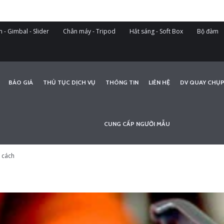
 - Gimbal - Slider
Chân máy - Tripod
Hắt sáng - Soft Box
Bộ đàm
BÁO GIÁ
THỦ TỤC DỊCH VỤ
THÔNG TIN
LIÊN HỆ
DV QUAY CHỤP
CUNG CẤP NGƯỜI MẪU
 cách