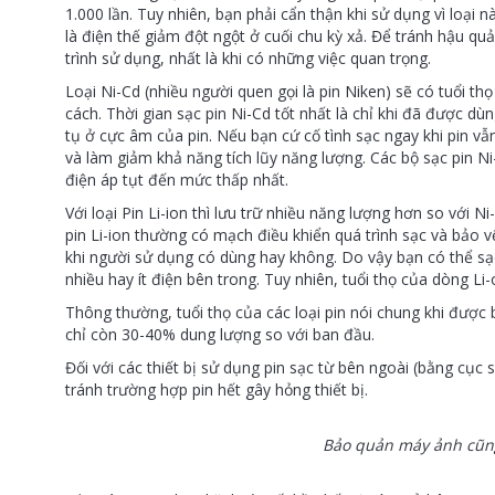
1.000 lần. Tuy nhiên, bạn phải cẩn thận khi sử dụng vì loại 
là điện thế giảm đột ngột ở cuối chu kỳ xả. Để tránh hậu q
trình sử dụng, nhất là khi có những việc quan trọng.
Loại Ni-Cd (nhiều người quen gọi là pin Niken) sẽ có tuổi
cách. Thời gian sạc pin Ni-Cd tốt nhất là chỉ khi đã được dù
tụ ở cực âm của pin. Nếu bạn cứ cố tình sạc ngay khi pin vẫ
và làm giảm khả năng tích lũy năng lượng. Các bộ sạc pin Ni
điện áp tụt đến mức thấp nhất.
Với loại Pin Li-ion thì lưu trữ nhiều năng lượng hơn so với 
pin Li-ion thường có mạch điều khiển quá trình sạc và bảo vệ
khi người sử dụng có dùng hay không. Do vậy bạn có thể sạ
nhiều hay ít điện bên trong. Tuy nhiên, tuổi thọ của dòng Li
Thông thường, tuổi thọ của các loại pin nói chung khi được 
chỉ còn 30-40% dung lượng so với ban đầu.
Đối với các thiết bị sử dụng pin sạc từ bên ngoài (bằng cục
tránh trường hợp pin hết gây hỏng thiết bị.
Bảo quản máy ảnh cũng