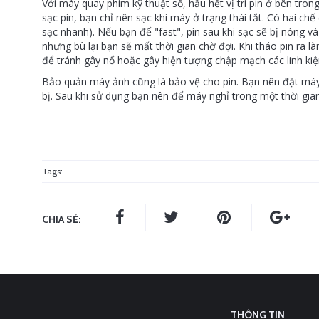
Với máy quay phim kỹ thuật số, hầu hết vị trí pin ở bên tro
sạc pin, bạn chỉ nên sạc khi máy ở trạng thái tắt. Có hai chế
sạc nhanh). Nếu bạn để "fast", pin sau khi sạc sẽ bị nóng và
nhưng bù lại bạn sẽ mất thời gian chờ đợi. Khi tháo pin ra là
để tránh gây nổ hoặc gây hiện tượng chập mạch các linh kiệ
Bảo quản máy ảnh cũng là bảo vệ cho pin. Bạn nên đặt máy ở
bị. Sau khi sử dụng bạn nên để máy nghỉ trong một thời gian t
Tags:
CHIA SẺ:
THÔNG TIN