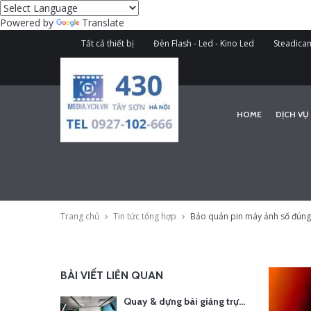
Powered by
Translate
Tất cả thiết bị
Đèn Flash - Led - Kino Led
Steadicam
HOME
DỊCH VỤ
Trang chủ
Tin tức tổng hợp
Bảo quản pin máy ảnh số đúng
BÀI VIẾT LIÊN QUAN
Quay & dựng bài giảng trực tuyến – Xu hướng đào tạo thời đại số