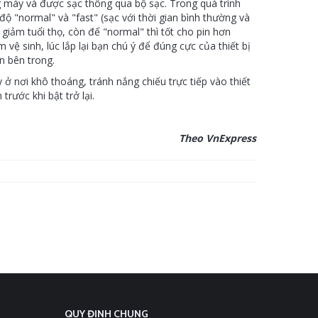
ng máy và được sạc thông qua bộ sạc. Trong quá trình
 độ "normal" và "fast" (sạc với thời gian bình thường và
 giảm tuổi thọ, còn để "normal" thì tốt cho pin hơn
m vệ sinh, lúc lắp lại bạn chú ý để đúng cực của thiết bị
n bên trong.
 nơi khô thoáng, tránh nắng chiếu trực tiếp vào thiết
rước khi bật trở lại.
Theo VnExpress
QUY ĐỊNH CHUNG