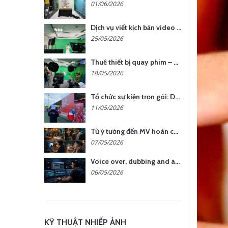
01/06/2026
Dịch vụ viết kịch bản video – Bước quan trọng quyết định thành công nội dung
25/05/2026
Thuê thiết bị quay phim – chụp ảnh: Giải pháp tối ưu chi phí cho doanh nghiệp
18/05/2026
Tổ chức sự kiện trọn gói: Doanh nghiệp được gì khi chọn đơn vị chuyên nghiệp?
11/05/2026
Từ ý tưởng đến MV hoàn chỉnh: giải pháp trọn gói tại YCN Media
07/05/2026
Voice over, dubbing and audio production services in Vietnam for global content
06/05/2026
KỸ THUẬT NHIẾP ẢNH