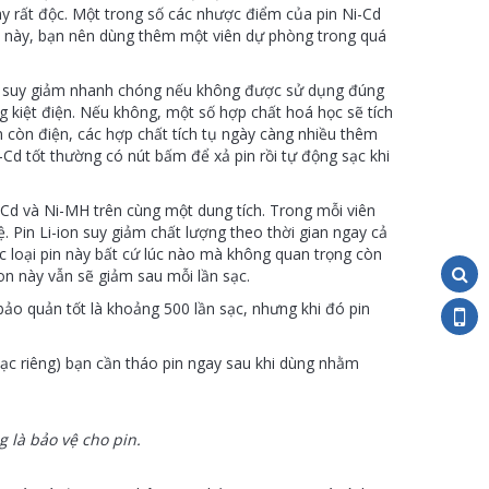
này rất độc. Một trong số các nhược điểm của pin Ni-Cd
uả này, bạn nên dùng thêm một viên dự phòng trong quá
 thọ suy giảm nhanh chóng nếu không được sử dụng đúng
ng kiệt điện. Nếu không, một số hợp chất hoá học sẽ tích
n còn điện, các hợp chất tích tụ ngày càng nhiều thêm
-Cd tốt thường có nút bấm để xả pin rồi tự động sạc khi
Ni-Cd và Ni-MH trên cùng một dung tích. Trong mỗi viên
. Pin Li-ion suy giảm chất lượng theo thời gian ngay cả
c loại pin này bất cứ lúc nào mà không quan trọng còn
-on này vẫn sẽ giảm sau mỗi lần sạc.
bảo quản tốt là khoảng 500 lần sạc, nhưng khi đó pin
 sạc riêng) bạn cần tháo pin ngay sau khi dùng nhằm
 là bảo vệ cho pin.