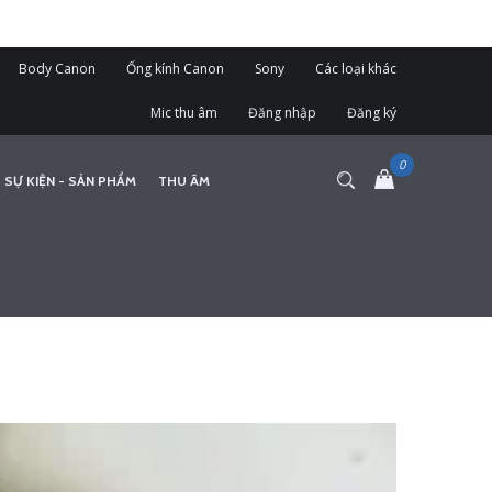
Body Canon
Ống kính Canon
Sony
Các loại khác
Mic thu âm
Đăng nhập
Đăng ký
 SỰ KIỆN - SẢN PHẨM
THU ÂM