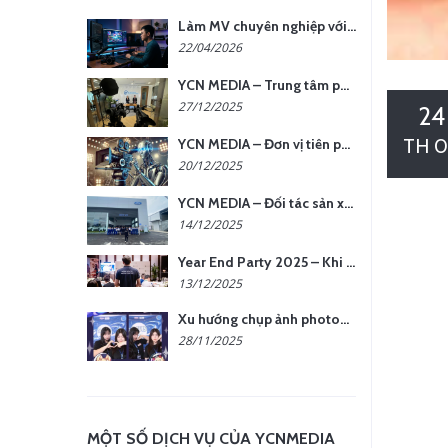
Làm MV chuyên nghiệp với chi phí tối ưu: nên chọn quay thực tế hay video AI?
22/04/2026
YCN MEDIA – Trung tâm phụ kiện quay chụp tại Hà Nội
27/12/2025
24
TH 0
YCN MEDIA – Đơn vị tiên phong sản xuất hình ảnh & âm thanh bằng AI tại Hà Nội
20/12/2025
YCN MEDIA – Đối tác sản xuất hình ảnh chuyên nghiệp cho doanh nghiệp tại Hà Nội
14/12/2025
Year End Party 2025 – Khi Khoảnh Khắc Trở Thành Dấu Ấn | Gói Ưu Đãi Tháng 12 Từ YCN Media
13/12/2025
Xu hướng chụp ảnh photobooth tại các sự kiện hiện nay
28/11/2025
MỘT SỐ DỊCH VỤ CỦA YCNMEDIA