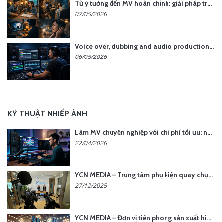
Từ ý tưởng đến MV hoàn chỉnh: giải pháp trọn gói tại YCN Media
07/05/2026
Voice over, dubbing and audio production services in Vietnam for global content
06/05/2026
KỸ THUẬT NHIẾP ẢNH
Làm MV chuyên nghiệp với chi phí tối ưu: nên chọn quay thực tế hay video AI?
22/04/2026
YCN MEDIA – Trung tâm phụ kiện quay chụp tại Hà Nội
27/12/2025
YCN MEDIA – Đơn vị tiên phong sản xuất hình ảnh & âm thanh bằng AI tại Hà Nội