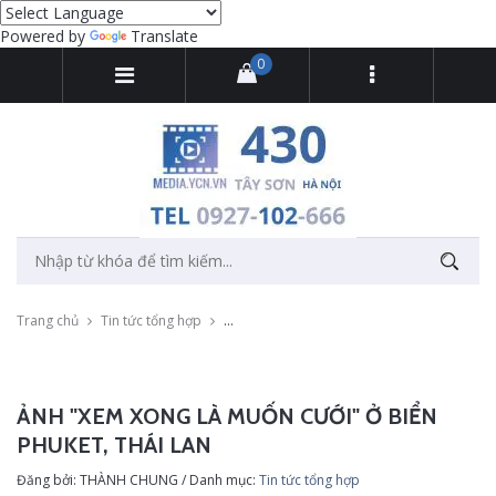
Powered by
Translate
0
Trang chủ
Tin tức tổng hợp
Ảnh "xem xong là muốn cưới" ở biển Phuket,
ẢNH "XEM XONG LÀ MUỐN CƯỚI" Ở BIỂN
PHUKET, THÁI LAN
Đăng bởi: THÀNH CHUNG / Danh mục:
Tin tức tổng hợp