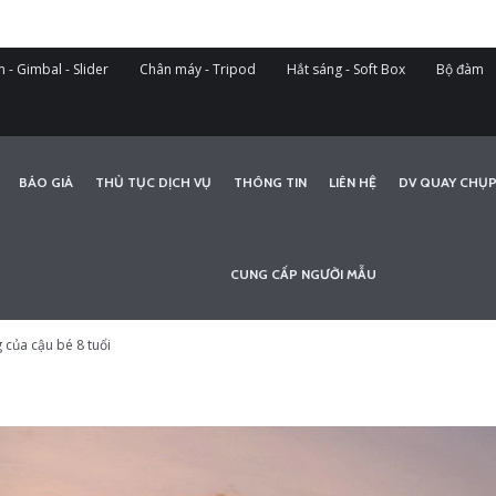
 - Gimbal - Slider
Chân máy - Tripod
Hắt sáng - Soft Box
Bộ đàm
BÁO GIÁ
THỦ TỤC DỊCH VỤ
THÔNG TIN
LIÊN HỆ
DV QUAY CHỤP
CUNG CẤP NGƯỜI MẪU
của cậu bé 8 tuổi