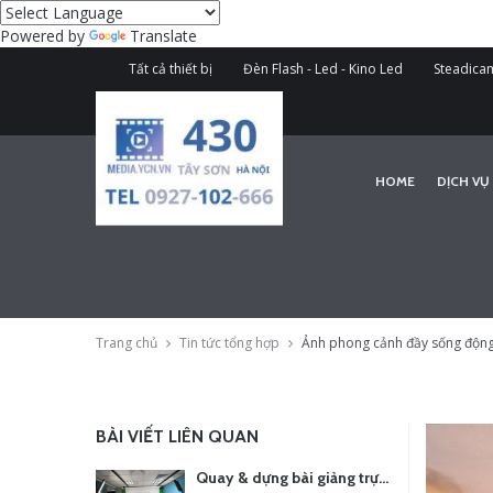
Powered by
Translate
Tất cả thiết bị
Đèn Flash - Led - Kino Led
Steadicam
HOME
DỊCH VỤ
Trang chủ
Tin tức tổng hợp
Ảnh phong cảnh đầy sống động 
BÀI VIẾT LIÊN QUAN
Quay & dựng bài giảng trực tuyến – Xu hướng đào tạo thời đại số