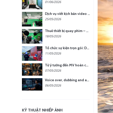
01/06/2026
Dịch vụ viết kịch bản video – Bước quan trọng quyết định thành công nội dung
25/05/2026
Thuê thiết bị quay phim – chụp ảnh: Giải pháp tối ưu chi phí cho doanh nghiệp
18/05/2026
Tổ chức sự kiện trọn gói: Doanh nghiệp được gì khi chọn đơn vị chuyên nghiệp?
11/05/2026
Từ ý tưởng đến MV hoàn chỉnh: giải pháp trọn gói tại YCN Media
07/05/2026
Voice over, dubbing and audio production services in Vietnam for global content
06/05/2026
KỸ THUẬT NHIẾP ẢNH