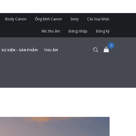
Body Canon
Ống kính Canon
Sony
Các loại khác
Mic thu âm
Đăng nhập
Đăng ký
 SỰ KIỆN - SẢN PHẨM
THU ÂM