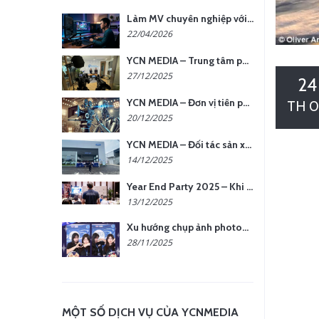
Làm MV chuyên nghiệp với chi phí tối ưu: nên chọn quay thực tế hay video AI?
22/04/2026
YCN MEDIA – Trung tâm phụ kiện quay chụp tại Hà Nội
27/12/2025
24
YCN MEDIA – Đơn vị tiên phong sản xuất hình ảnh & âm thanh bằng AI tại Hà Nội
TH 0
20/12/2025
YCN MEDIA – Đối tác sản xuất hình ảnh chuyên nghiệp cho doanh nghiệp tại Hà Nội
14/12/2025
Year End Party 2025 – Khi Khoảnh Khắc Trở Thành Dấu Ấn | Gói Ưu Đãi Tháng 12 Từ YCN Media
13/12/2025
Xu hướng chụp ảnh photobooth tại các sự kiện hiện nay
28/11/2025
MỘT SỐ DỊCH VỤ CỦA YCNMEDIA