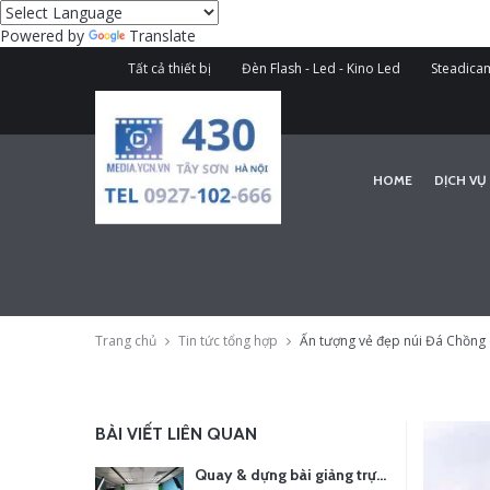
Powered by
Translate
Tất cả thiết bị
Đèn Flash - Led - Kino Led
Steadicam
HOME
DỊCH VỤ
Trang chủ
Tin tức tổng hợp
Ấn tượng vẻ đẹp núi Đá Chồng 
BÀI VIẾT LIÊN QUAN
Quay & dựng bài giảng trực tuyến – Xu hướng đào tạo thời đại số