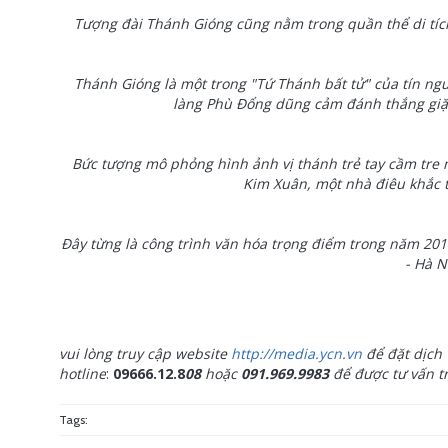
Tượng đài Thánh Gióng cũng nằm trong quần thể di tích
Thánh Gióng là một trong "Tứ Thánh bất tử" của tín ng
làng Phù Đổng dũng cảm đánh thắng giặc
Bức tượng mô phỏng hình ảnh vị thánh trẻ tay cầm tre n
Kim Xuân, một nhà điêu khắc 
Đây từng là công trình văn hóa trọng điểm trong năm 2
- Hà N
vui lòng truy cập website
http://media.ycn.vn
để đặt dịch 
hotline
:
09666.12.8
08
hoặc
091.969.9983
để được tư vấn tr
Tags: