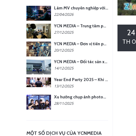
Làm MV chuyên nghiệp với chi phí tối ưu: nên chọn quay thực tế hay video AI?
22/04/2026
YCN MEDIA – Trung tâm phụ kiện quay chụp tại Hà Nội
24
27/12/2025
TH 0
YCN MEDIA – Đơn vị tiên phong sản xuất hình ảnh & âm thanh bằng AI tại Hà Nội
20/12/2025
YCN MEDIA – Đối tác sản xuất hình ảnh chuyên nghiệp cho doanh nghiệp tại Hà Nội
14/12/2025
Year End Party 2025 – Khi Khoảnh Khắc Trở Thành Dấu Ấn | Gói Ưu Đãi Tháng 12 Từ YCN Media
13/12/2025
Xu hướng chụp ảnh photobooth tại các sự kiện hiện nay
28/11/2025
MỘT SỐ DỊCH VỤ CỦA YCNMEDIA