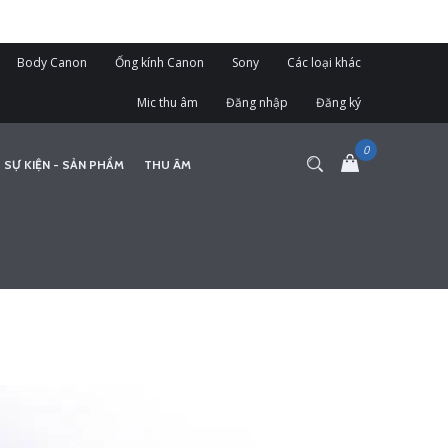
Body Canon
Ống kính Canon
Sony
Các loại khác
Mic thu âm
Đăng nhập
Đăng ký
 SỰ KIỆN - SẢN PHẨM
THU ÂM