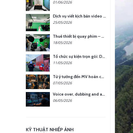
01/06/2026
Dịch vụ viết kịch bản video – Bước quan trọng quyết định thành công nội dung
25/05/2026
Thuê thiết bị quay phim – chụp ảnh: Giải pháp tối ưu chi phí cho doanh nghiệp
18/05/2026
Tổ chức sự kiện trọn gói: Doanh nghiệp được gì khi chọn đơn vị chuyên nghiệp?
11/05/2026
Từ ý tưởng đến MV hoàn chỉnh: giải pháp trọn gói tại YCN Media
07/05/2026
Voice over, dubbing and audio production services in Vietnam for global content
06/05/2026
KỸ THUẬT NHIẾP ẢNH