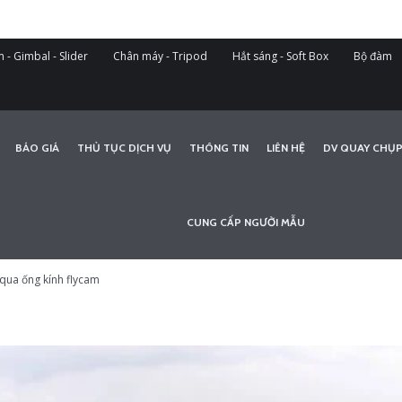
 - Gimbal - Slider
Chân máy - Tripod
Hắt sáng - Soft Box
Bộ đàm
BÁO GIÁ
THỦ TỤC DỊCH VỤ
THÔNG TIN
LIÊN HỆ
DV QUAY CHỤP
CUNG CẤP NGƯỜI MẪU
qua ống kính flycam