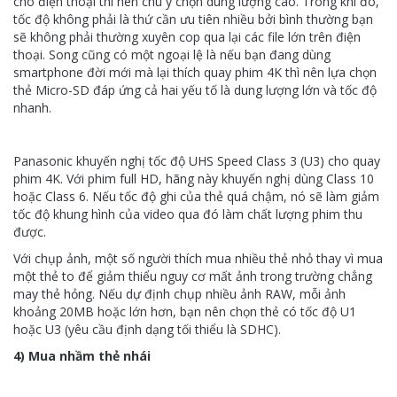
cho điện thoại thì nên chú ý chọn dung lượng cao. Trong khi đó,
tốc độ không phải là thứ cần ưu tiên nhiều bởi bình thường bạn
sẽ không phải thường xuyên cop qua lại các file lớn trên điện
thoại. Song cũng có một ngoại lệ là nếu bạn đang dùng
smartphone đời mới mà lại thích quay phim 4K thì nên lựa chọn
thẻ Micro-SD đáp ứng cả hai yếu tố là dung lượng lớn và tốc độ
nhanh.
Panasonic khuyến nghị tốc độ UHS Speed Class 3 (U3) cho quay
phim 4K. Với phim full HD, hãng này khuyến nghị dùng Class 10
hoặc Class 6. Nếu tốc độ ghi của thẻ quá chậm, nó sẽ làm giảm
tốc độ khung hình của video qua đó làm chất lượng phim thu
được.
Với chụp ảnh, một số người thích mua nhiều thẻ nhỏ thay vì mua
một thẻ to để giảm thiểu nguy cơ mất ảnh trong trường chẳng
may thẻ hỏng. Nếu dự định chụp nhiều ảnh RAW, mỗi ảnh
khoảng 20MB hoặc lớn hơn, bạn nên chọn thẻ có tốc độ U1
hoặc U3 (yêu cầu định dạng tối thiểu là SDHC).
4) Mua nhầm thẻ nhái