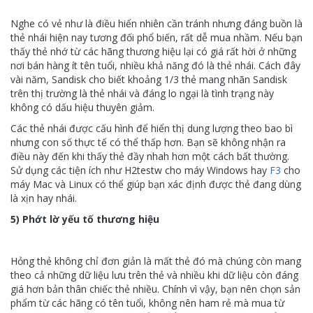
Nghe có vẻ như là điều hiển nhiên cần tránh nhưng đáng buồn là
thẻ nhái hiện nay tương đối phổ biến, rất dễ mua nhầm. Nếu bạn
thấy thẻ nhớ từ các hãng thương hiệu lại có giá rất hời ở những
nơi bán hàng ít tên tuổi, nhiều khả năng đó là thẻ nhái. Cách đây
vài năm, Sandisk cho biết khoảng 1/3 thẻ mang nhãn Sandisk
trên thị trường là thẻ nhái và đáng lo ngại là tình trạng này
không có dấu hiệu thuyên giảm.
Các thẻ nhái được cấu hình để hiển thị dung lượng theo bao bì
nhưng con số thực tế có thể thấp hơn. Bạn sẽ không nhận ra
điều này đến khi thấy thẻ đầy nhah hơn một cách bất thường.
Sử dụng các tiện ích như H2testw cho máy Windows hay
F3
cho
máy Mac và Linux có thể giúp bạn xác định được thẻ đang dùng
là xịn hay nhái.
5) Phớt lờ yếu tố thương hiệu
Hỏng thẻ không chỉ đơn giản là mất thẻ đó mà chúng còn mang
theo cả những dữ liệu lưu trên thẻ và nhiều khi dữ liệu còn đáng
giá hơn bản thân chiếc thẻ nhiều. Chính vì vậy, bạn nên chọn sản
phẩm từ các hãng có tên tuổi, không nên ham rẻ mà mua từ