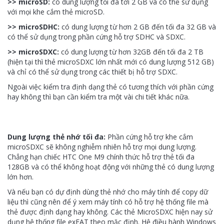
>> microSD:
có dung lượng tối đa tới 2 GB và có thể sử dụng
với mọi khe cắm thẻ microSD.
>> microSDHC:
có dung lượng từ hơn 2 GB đến tối đa 32 GB và
có thể sử dụng trong phần cứng hỗ trợ SDHC và SDXC.
>> microSDXC:
có dung lượng từ hơn 32GB đến tối đa 2 TB
(hiện tại thì thẻ microSDXC lớn nhất mới có dung lượng 512 GB)
và chỉ có thể sử dụng trong các thiết bị hỗ trợ SDXC.
Ngoài việc kiểm tra định dạng thẻ có tương thích với phần cứng
hay không thì bạn cần kiểm tra một vài chi tiết khác nữa.
Dung lượng thẻ nhớ tối đa:
Phần cứng hỗ trợ khe cắm
microSDXC sẽ không nghiễm nhiên hỗ trợ mọi dung lượng.
Chẳng hạn chiếc HTC One M9 chính thức hỗ trợ thẻ tối đa
128GB và có thể không hoạt động với những thẻ có dung lượng
lớn hơn.
Và nếu bạn có dự định dùng thẻ nhớ cho máy tính để copy dữ
liệu thì cũng nên để ý xem máy tính có hỗ trợ hệ thống file mà
thẻ được định dạng hay không. Các thẻ MicroSDXC hiện nay sử
dụng hệ thống file exFAT theo mặc định. Hệ điều hành Windows