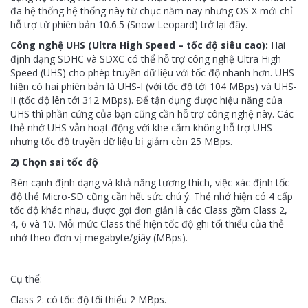
đã hệ thống hệ thống này từ chục năm nay nhưng OS X mới chỉ
hỗ trợ từ phiên bản 10.6.5 (Snow Leopard) trở lại đây.
Công nghệ UHS (Ultra High Speed – tốc độ siêu cao):
Hai
định dạng SDHC và SDXC có thể hỗ trợ công nghệ Ultra High
Speed (UHS) cho phép truyền dữ liệu với tốc độ nhanh hơn. UHS
hiện có hai phiên bản là UHS-I (với tốc độ tới 104 MBps) và UHS-
II (tốc độ lên tới 312 MBps). Để tận dụng được hiệu năng của
UHS thì phần cứng của bạn cũng cần hỗ trợ công nghệ này. Các
thẻ nhớ UHS vẫn hoạt động với khe cắm không hỗ trợ UHS
nhưng tốc độ truyền dữ liệu bị giảm còn 25 MBps.
2) Chọn sai tốc độ
Bên cạnh định dạng và khả năng tương thích, việc xác định tốc
độ thẻ Micro-SD cũng cần hết sức chú ý. Thẻ nhớ hiện có 4 cấp
tốc độ khác nhau, được gọi đơn giản là các Class gồm Class 2,
4, 6 và 10. Mỗi mức Class thể hiện tốc độ ghi tối thiểu của thẻ
nhớ theo đơn vị megabyte/giây (MBps).
Cụ thể:
Class 2: có tốc độ tối thiểu 2 MBps.