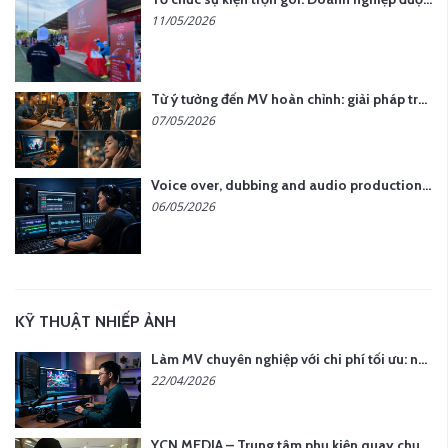
11/05/2026
Từ ý tưởng đến MV hoàn chỉnh: giải pháp trọn gói tại YCN Media
07/05/2026
Voice over, dubbing and audio production services in Vietnam for global content
06/05/2026
KỸ THUẬT NHIẾP ẢNH
Làm MV chuyên nghiệp với chi phí tối ưu: nên chọn quay thực tế hay video AI?
22/04/2026
YCN MEDIA – Trung tâm phụ kiện quay chụp tại Hà Nội