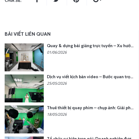
CHIA SẺ:
BÀI VIẾT LIÊN QUAN
Quay & dựng bài giảng trực tuyến – Xu hướng đào tạo thời đại số
01/06/2026
Dịch vụ viết kịch bản video – Bước quan trọng quyết định thành công nội dung
25/05/2026
Thuê thiết bị quay phim – chụp ảnh: Giải pháp tối ưu chi phí cho doanh nghiệp
18/05/2026
Tổ chức sự kiện trọn gói: Doanh nghiệp được gì khi chọn đơn vị chuyên nghiệp?