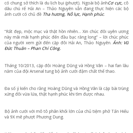
có chung sở thích là du lịch bụi (phượt). Ngoài bộ ảnh
Cơ cực,
cô
dâu chú rể Hải An – Thảo Nguyên vẫn đang thực hiện các bộ
ảnh cưới có chủ đề
Tha hương, Nỗ lực, Hạnh phúc
.
“Rất đẹp, mộc mạc và thật hồn nhiên… Xin chúc đôi uyên ương
này mãi mãi hạnh phúc đến đầu bạc răng long” – lời chúc phúc
của người xem gửi đến cặp đôi Hải An, Thảo Nguyên.
Ảnh: Vũ
Đức Thuân – Phan Chí Công.
Tháng 10/2013, cặp đôi Hoàng Dũng và Hồng Vân – hai fan lâu
năm của đội Arsenal tung bộ ảnh cưới đậm chất thể thao.
Đa số ý kiến cho rằng Hoàng Dũng và Hồng Vân là cặp bài trùng
xứng đôi vừa lứa, thật hạnh phúc khi tìm được nhau.
Bộ ảnh cưới với mô tô phân khối lớn của chủ tiệm phở Tấn Hiếu
và 9X mê phượt Phương Dung.