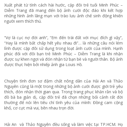
Xuất phát từ tính cách hài hước, cặp đôi trẻ tuổi Minh Phúc –
Diễm Trang đã mang đến bộ ảnh cưới độc đáo khi kết hợp
những hình ảnh lãng mạn với trào lưu ảnh chế sinh động khiến
người xem thích thú.
“Vợ là cục nợ đời anh”, “Em đến trái đất với mục đích gì vậy”,
“Hay là mình bất chấp hết yêu nhau đi”… là những câu nói lém
lỉnh được cặp đôi sử dụng trong loạt ảnh cưới của mình. Hạnh
phúc đối với đôi bạn trẻ Minh Phúc – Diễm Trang là khi nhận
được sự khen ngợi và đón nhận từ bạn bè và người thân. Bộ ảnh
được thực hiện bởi nhiếp ảnh gia Louis Hồ.
Chuyện tình đơn sơ đậm chất nông dân của Hải An và Thảo
Nguyên cũng là một trong những bộ ảnh cưới được giới trẻ yêu
thích, đón nhận thời gian qua. Trong trang phục khăn rằn và bộ
đồ bà ba giản dị, cặp đôi trẻ đã chọn những bối cảnh rất đời
thường để nói lên tiêu chí tình yêu của mình: Đồng cam cộng
khổ, cơ cực mà vui, bên nhau trọn đời.
Hải An và Thảo Nguyên đều sống và làm việc tại TP.HCM. Họ