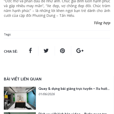
“Ước mơ và phấn đấu để như anh. Chúc gia đình luôn hạnh phúc
và gặp nhiều may mắn”, “Xe đẹp, vợ chồng đẹp đôi. Chúc trăm
năm hạnh phúc” – là những lời khen ngợi bạn trẻ dành cho ảnh
cưới của cặp đôi Phương Dung – Tấn Hiếu.
Tổng hợp
Tags:
CHIA SẺ:
BÀI VIẾT LIÊN QUAN
Quay & dựng bài giảng trực tuyến – Xu hướng đào tạo thời đại số
01/06/2026