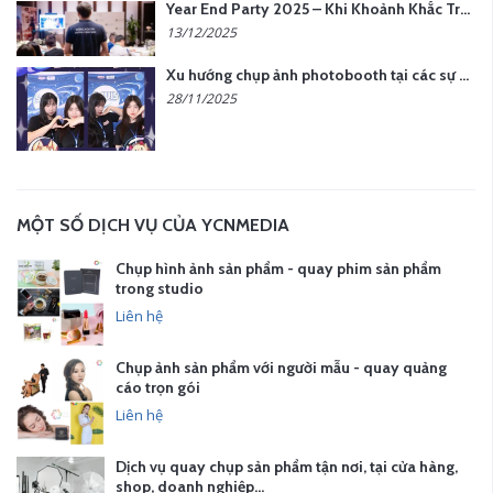
Year End Party 2025 – Khi Khoảnh Khắc Trở Thành Dấu Ấn | Gói Ưu Đãi Tháng 12 Từ YCN Media
13/12/2025
Xu hướng chụp ảnh photobooth tại các sự kiện hiện nay
28/11/2025
MỘT SỐ DỊCH VỤ CỦA YCNMEDIA
Chụp hình ảnh sản phẩm - quay phim sản phẩm
trong studio
Liên hệ
Chụp ảnh sản phẩm với người mẫu - quay quảng
cáo trọn gói
Liên hệ
Dịch vụ quay chụp sản phẩm tận nơi, tại cửa hàng,
shop, doanh nghiệp…