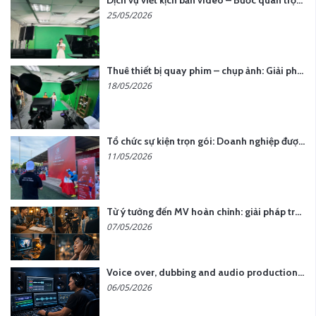
Dịch vụ viết kịch bản video – Bước quan trọng quyết định thành công nội dung
25/05/2026
Thuê thiết bị quay phim – chụp ảnh: Giải pháp tối ưu chi phí cho doanh nghiệp
18/05/2026
Tổ chức sự kiện trọn gói: Doanh nghiệp được gì khi chọn đơn vị chuyên nghiệp?
11/05/2026
Từ ý tưởng đến MV hoàn chỉnh: giải pháp trọn gói tại YCN Media
07/05/2026
Voice over, dubbing and audio production services in Vietnam for global content
06/05/2026