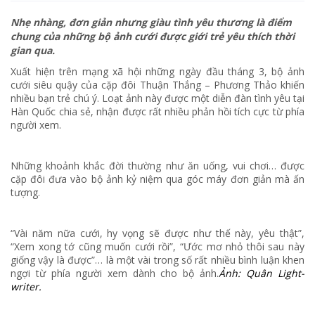
Nhẹ nhàng, đơn giản nhưng giàu tình yêu thương là điểm
chung của những bộ ảnh cưới được giới trẻ yêu thích thời
gian qua.
Xuất hiện trên mạng xã hội những ngày đầu tháng 3, bộ ảnh
cưới siêu quậy của cặp đôi Thuận Thắng – Phương Thảo khiến
nhiều bạn trẻ chú ý. Loạt ảnh này được một diễn đàn tình yêu tại
Hàn Quốc chia sẻ, nhận được rất nhiều phản hồi tích cực từ phía
người xem.
Những khoảnh khắc đời thường như ăn uống, vui chơi… được
cặp đôi đưa vào bộ ảnh kỷ niệm qua góc máy đơn giản mà ấn
tượng.
“Vài năm nữa cưới, hy vọng sẽ được như thế này, yêu thật”,
“Xem xong tớ cũng muốn cưới rồi”, “Ước mơ nhỏ thôi sau này
giống vậy là được”… là một vài trong số rất nhiều bình luận khen
ngợi từ phía người xem dành cho bộ ảnh.
Ảnh: Quân Light-
writer.