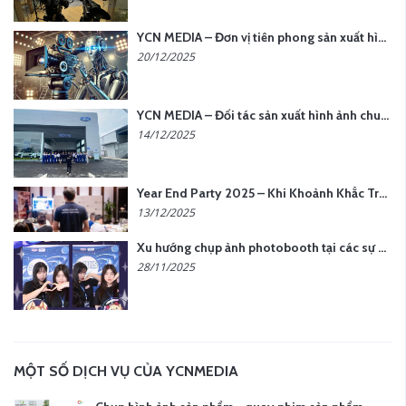
YCN MEDIA – Đơn vị tiên phong sản xuất hình ảnh & âm thanh bằng AI tại Hà Nội
20/12/2025
YCN MEDIA – Đối tác sản xuất hình ảnh chuyên nghiệp cho doanh nghiệp tại Hà Nội
14/12/2025
Year End Party 2025 – Khi Khoảnh Khắc Trở Thành Dấu Ấn | Gói Ưu Đãi Tháng 12 Từ YCN Media
13/12/2025
Xu hướng chụp ảnh photobooth tại các sự kiện hiện nay
28/11/2025
MỘT SỐ DỊCH VỤ CỦA YCNMEDIA