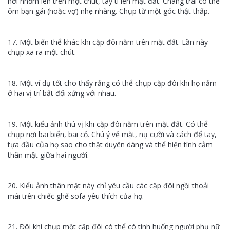
hơi nhổm lên trên một chút, tay tì lên mặt đất. Chàng trai có thể
ôm bạn gái (hoặc vợ) nhẹ nhàng. Chụp từ một góc thật thấp.
17. Một biến thể khác khi cặp đôi nằm trên mặt đất. Lần này
chụp xa ra một chút.
18. Một ví dụ tốt cho thấy rằng có thể chụp cặp đôi khi họ nằm
ở hai vị trí bất đối xứng với nhau.
19. Một kiểu ảnh thú vị khi cặp đôi nằm trên mặt đất. Có thể
chụp nơi bãi biển, bãi cỏ. Chú ý vẻ mặt, nụ cười và cách để tay,
tựa đầu của họ sao cho thật duyên dáng và thể hiện tình cảm
thân mật giữa hai người.
20. Kiểu ảnh thân mật này chỉ yêu cầu các cặp đôi ngồi thoải
mái trên chiếc ghế sofa yêu thích của họ.
21. Đôi khi chụp một cặp đôi có thể có tình huống người phụ nữ