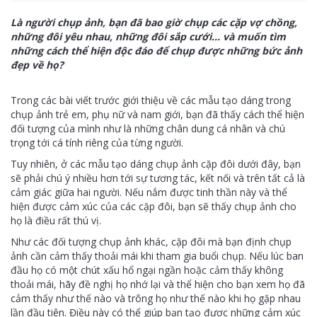
Là người chụp ảnh, bạn đã bao giờ chụp các cặp vợ chồng,
những đôi yêu nhau, những đôi sắp cưới… và muốn tìm
những cách thể hiện độc đáo để chụp được những bức ảnh
đẹp về họ?
Trong các bài viết trước giới thiệu về các mẫu tạo dáng trong
chụp ảnh trẻ em, phụ nữ và nam giới, bạn đã thấy cách thể hiện
đối tượng của mình như là những chân dung cá nhân và chú
trọng tới cá tính riêng của từng người.
Tuy nhiên, ở các mẫu tạo dáng chụp ảnh cặp đôi dưới đây, bạn
sẽ phải chú ý nhiều hơn tới sự tương tác, kết nối và trên tất cả là
cảm giác giữa hai người. Nếu nắm được tinh thần này và thể
hiện được cảm xúc của các cặp đôi, bạn sẽ thấy chụp ảnh cho
họ là điều rất thú vị.
Như các đối tượng chụp ảnh khác, cặp đôi mà bạn định chụp
ảnh cần cảm thấy thoải mái khi tham gia buổi chụp. Nếu lúc ban
đầu họ có một chút xấu hổ ngại ngần hoặc cảm thấy không
thoải mái, hãy đề nghị họ nhớ lại và thể hiện cho bạn xem họ đã
cảm thấy như thế nào và trông họ như thế nào khi họ gặp nhau
lần đầu tiên. Điều này có thể giúp bạn tạo được những cảm xúc