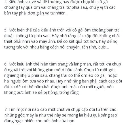
4. Kiểu ảnh vui vẻ và dễ thương này được chụp khi cô gái
choàng tay qua ôm vai chàng trai từ phía sau, chú ý vị trí các
bàn tay phải đơn giản và tự nhiên.
5. Một biến thể của kiểu ảnh trên với cô gái ôm choàng bạn trai
(hoặc chồng) từ phía sau. Hãy nhớ rằng các cặp đôi không nhất
thiết phải nhìn vào máy ảnh. Để có kết quả tốt hơn, hãy để họ
tương tác với nhau bằng cách nói chuyện, tán tỉnh, cười...
6. Một kiểu ảnh thể hiện tâm trạng và lãng mạn, rất tốt khi chụp
ở ngoài trời với không gian mở ở hậu cảnh. Chụp từ một góc
nghiêng nhẹ ở phía sau, chàng trai có thể ôm eo cô gái, hoặc
hai người ôm tựa vào nhau. Hãy nhớ rằng bạn phải cách cặp đôi
đủ xa để có thể nắm bắt được ánh mắt của mỗi người, nếu
không bức ảnh sẽ dễ bị hỏng, trống rỗng.
7. Tìm một nơi nào cao một chút và chụp cặp đôi từ trên cao.
Những góc máy lạ như thế này sẽ mang lại hiệu quả sáng tạo
đáng ngạc nhiên cho bức ảnh của bạn.