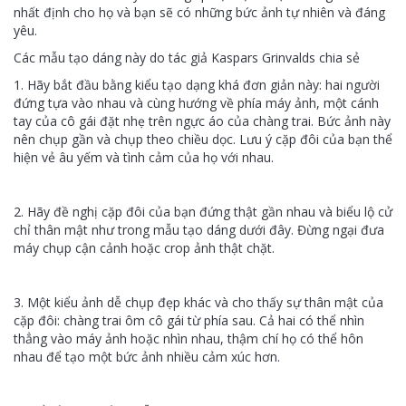
nhất định cho họ và bạn sẽ có những bức ảnh tự nhiên và đáng
yêu.
Các mẫu tạo dáng này do tác giả Kaspars Grinvalds chia sẻ
1. Hãy bắt đầu bằng kiểu tạo dạng khá đơn giản này: hai người
đứng tựa vào nhau và cùng hướng về phía máy ảnh, một cánh
tay của cô gái đặt nhẹ trên ngực áo của chàng trai. Bức ảnh này
nên chụp gần và chụp theo chiều dọc. Lưu ý cặp đôi của bạn thể
hiện vẻ âu yếm và tình cảm của họ với nhau.
2. Hãy đề nghị cặp đôi của bạn đứng thật gần nhau và biểu lộ cử
chỉ thân mật như trong mẫu tạo dáng dưới đây. Đừng ngại đưa
máy chụp cận cảnh hoặc crop ảnh thật chặt.
3. Một kiểu ảnh dễ chụp đẹp khác và cho thấy sự thân mật của
cặp đôi: chàng trai ôm cô gái từ phía sau. Cả hai có thể nhìn
thẳng vào máy ảnh hoặc nhìn nhau, thậm chí họ có thể hôn
nhau để tạo một bức ảnh nhiều cảm xúc hơn.