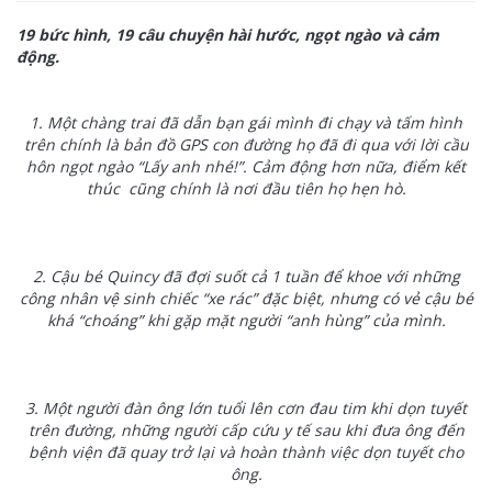
19 bức hình, 19 câu chuyện hài hước, ngọt ngào và cảm
động.
1.
Một chàng trai đã dẫn bạn gái mình đi chạy và tấm hình
trên chính là bản đồ GPS con đường họ đã đi qua với lời cầu
hôn ngọt ngào “Lấy anh nhé!”. Cảm động hơn nữa, điểm kết
thúc cũng chính là nơi đầu tiên họ hẹn hò.
2.
Cậu bé Quincy đã đợi suốt cả 1 tuần để khoe với những
công nhân vệ sinh chiếc “xe rác” đặc biệt, nhưng có vẻ cậu bé
khá “choáng” khi gặp mặt người “anh hùng” của mình.
3. Một người đàn ông lớn tuổi lên cơn đau tim khi dọn tuyết
trên đường, những người cấp cứu y tế sau khi đưa ông đến
bệnh viện đã quay trở lại và hoàn thành việc dọn tuyết cho
ông.