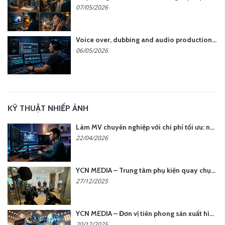
07/05/2026
Voice over, dubbing and audio production services in Vietnam for global content
06/05/2026
KỸ THUẬT NHIẾP ẢNH
Làm MV chuyên nghiệp với chi phí tối ưu: nên chọn quay thực tế hay video AI?
22/04/2026
YCN MEDIA – Trung tâm phụ kiện quay chụp tại Hà Nội
27/12/2025
YCN MEDIA – Đơn vị tiên phong sản xuất hình ảnh & âm thanh bằng AI tại Hà Nội
20/12/2025