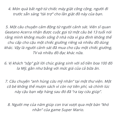
4.
Món quà bất ngờ từ chiếc máy giặt công cộng, người đi
trước sẵn sàng “tài trợ” cho lần giặt đồ này của bạn.
5. Một câu chuyện cảm động từ người cảnh sát. Viên sĩ quan
Geatano Acerra nhận được cuộc gọi từ một câu bé 13 tuổi nói
rằng mình không muốn sống ở nhà nữa vì gia đình không thể
chu cấp cho cậu một chiếc giường riêng và nhiều đồ dùng
khác. Vậy là người cảnh sát đã mua cho cậu một chiếc giường,
TV và nhiều đồ đạc khác nữa.
6.
Vị khách “sộp” gửi lời chúc giáng sinh với số tiền boa 100 đô
la Mỹ, gần như bằng với mức giá của cả bữa ăn.
7.
Câu chuyện “anh hùng cứu mỹ nhân” tại một thư viện. Một
cô bé không thể mượn sách vì còn nợ tiền phí, và chính lúc
này cậu bạn xếp hàng sau đó đã “ra tay cứu giúp”.
8.
Người mẹ của năm giúp con trai vượt qua một bàn “khó
nhằn” của game Super Mario.