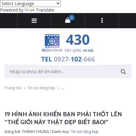
Powered by
Translate
0
Trang chủ
Tin tức tổng hợp
19 hình ảnh khiến bạn phải thốt lên “thế giới
19 HÌNH ẢNH KHIẾN BẠN PHẢI THỐT LÊN
“THẾ GIỚI NÀY THẬT ĐẸP BIẾT BAO!”
Đăng bởi: THÀNH CHUNG / Danh mục:
Tin tức tổng hợp