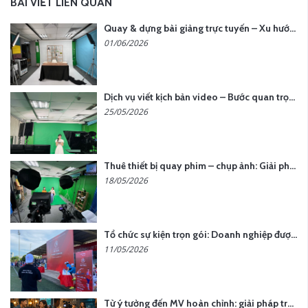
BÀI VIẾT LIÊN QUAN
Quay & dựng bài giảng trực tuyến – Xu hướng đào tạo thời đại số
01/06/2026
Dịch vụ viết kịch bản video – Bước quan trọng quyết định thành công nội dung
25/05/2026
Thuê thiết bị quay phim – chụp ảnh: Giải pháp tối ưu chi phí cho doanh nghiệp
18/05/2026
Tổ chức sự kiện trọn gói: Doanh nghiệp được gì khi chọn đơn vị chuyên nghiệp?
11/05/2026
Từ ý tưởng đến MV hoàn chỉnh: giải pháp trọn gói tại YCN Media