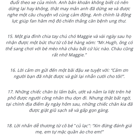
đuổi theo xe của mình. Anh băn khoăn không biết có nên
dừng lại hay không, thật may mắn anh đã dừng xe và được
nghe một câu chuyện vô cùng cảm động. Anh chính là động
lực giúp fan hâm mộ đó chiến thắng căn bệnh ung thư.
15.
Một gia đình chia tay chú chó Maggie và vài ngày sau họ
nhận được một bức thư từ cô bé hàng xóm: “Mr.Hugh, ông có
thể sang chơi với bé mèo nhà cháu bất cứ lúc nào. Cháu cũng
rất nhớ Maggie.”
16. Lời cảm ơn gửi đến một bãi đậu xe tuyệt vời: “Cảm ơn
người bạn đã nhặt được và gửi lại nhẫn cưới cho tôi!”.
17.
Những chiếc chăn bị lấm bẩn, ướt và nằm la liệt trên hè
phố được người công nhân thu dọn đi. Nhưng thật bất ngờ,
tại chính địa điểm ấy ngày hôm sau, những chiếc chăn kia đã
được giặt giũ sạch sẽ và gấp gọn gàng.
18.
Lời nhắn dễ thương từ cô bé
"
củ lạc": “Xin đừng đánh giá
mẹ, em tự mặc quần áo cho em!”