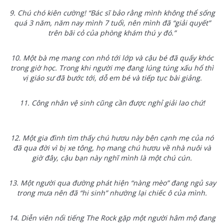
9.
Chú chó kiên cường! “Bác sĩ bảo rằng mình không thể sống
quá 3 năm, năm nay mình 7 tuổi, nên mình đã “giải quyết”
trên bãi cỏ của phòng khám thú y đó.”
10.
Một bà mẹ mang con nhỏ tới lớp và cậu bé đã quấy khóc
trong giờ học. Trong khi người mẹ đang lúng túng xấu hổ thì
vị giáo sư đã bước tới, dỗ em bé và tiếp tục bài giảng.
11. Công nhân vệ sinh cũng cần được nghỉ giải lao chứ!
12.
Một gia đình tìm thấy chú hươu này bên cạnh mẹ của nó
đã qua đời vì bị xe tông, họ mang chú hươu về nhà nuôi và
giờ đây, cậu bạn này nghĩ mình là một chú cún.
13.
Một người qua đường phát hiện “nàng mèo” đang ngủ say
trong mưa nên đã “hi sinh” nhường lại chiếc ô của mình.
14.
Diễn viên nổi tiếng The Rock gặp một người hâm mộ đang