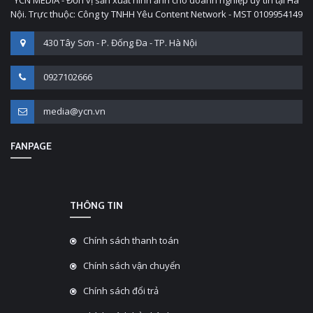
YCN MEDIA - Đơn vị sản xuất hình ảnh cho doanh nghiệp uy tín tại Hà
Nội. Trực thuộc: Công ty TNHH Yêu Content Network - MST 0109954149
430 Tây Sơn - P. Đống Đa - TP. Hà Nội
0927102666
media@ycn.vn
FANPAGE
THÔNG TIN
Chính sách thanh toán
Chính sách vận chuyển
Chính sách đổi trả