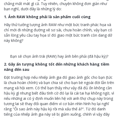
chẳng mất mát gì cả. Tuy nhiên, chuyện không đơn giản như
bạn nghĩ, dưới đây là những lý do:
1. Ảnh RAW không phải là sản phẩm cuối cùng
Hãy thử tưởng tượng ảnh RAW như một bức tranh phác họa và
chỉ mới đi những đường vẽ sơ sài, chưa hoàn chỉnh, vậy bạn có
sẵn lòng yêu cầu tay họa sĩ đó giao một bức tranh còn dang dở
này không?
Bạn sẽ chọn ảnh trái (RAW) hay ảnh bên phải (đã hậu kỳ)?
2. Gây ấn tượng không tốt đến những khách hàng tiềm
năng đến sau
Đặt trường hợp nếu nhiếp ảnh gia đó giao ảnh gốc cho bạn (tức
là chưa hoàn chỉnh) và bạn chia sẻ cho bạn bè ngoài đời lẫn trên
mạng xã hội xem. Có thể bạn thấy như vậy đã đủ ổn không cần
hậu kỳ gì nhưng biết đâu tình cờ đó lại là cái tai hại không ngờ, vì
nếu những ai có ý định muốn liên hệ với anh thợ chụp này trong
tương lai sẽ thay đổi quan điểm vì cơ bản nhìn hình họ lại nghĩ
rằng "Ôi sao ảnh này hậu kỳ rồi mà xấu thế à?". Từ đó danh
tiếng của nhiếp ảnh gia này sẽ bị giảm xuống, chính vì vậy đây