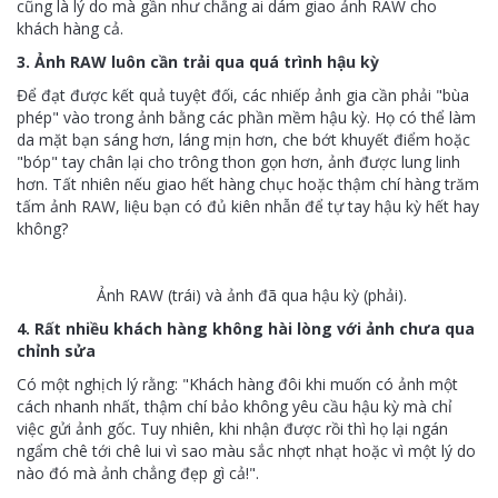
cũng là lý do mà gần như chẳng ai dám giao ảnh RAW cho
khách hàng cả.
3. Ảnh RAW luôn cần trải qua quá trình hậu kỳ
Để đạt được kết quả tuyệt đối, các nhiếp ảnh gia cần phải "bùa
phép" vào trong ảnh bằng các phần mềm hậu kỳ. Họ có thể làm
da mặt bạn sáng hơn, láng mịn hơn, che bớt khuyết điểm hoặc
"bóp" tay chân lại cho trông thon gọn hơn, ảnh được lung linh
hơn. Tất nhiên nếu giao hết hàng chục hoặc thậm chí hàng trăm
tấm ảnh RAW, liệu bạn có đủ kiên nhẫn để tự tay hậu kỳ hết hay
không?
Ảnh RAW (trái) và ảnh đã qua hậu kỳ (phải).
4. Rất nhiều khách hàng không hài lòng với ảnh chưa qua
chỉnh sửa
Có một nghịch lý rằng: "Khách hàng đôi khi muốn có ảnh một
cách nhanh nhất, thậm chí bảo không yêu cầu hậu kỳ mà chỉ
việc gửi ảnh gốc. Tuy nhiên, khi nhận được rồi thì họ lại ngán
ngẩm chê tới chê lui vì sao màu sắc nhợt nhạt hoặc vì một lý do
nào đó mà ảnh chẳng đẹp gì cả!".