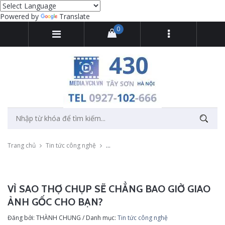
Powered by
Translate
0
Trang chủ
Tin tức công nghệ
Vì sao thợ chụp sẽ chẳng bao giờ giao ản
VÌ SAO THỢ CHỤP SẼ CHẲNG BAO GIỜ GIAO
ẢNH GỐC CHO BẠN?
Đăng bởi: THÀNH CHUNG / Danh mục:
Tin tức công nghệ