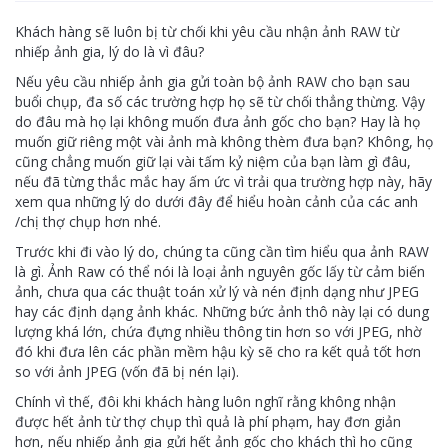
Khách hàng sẽ luôn bị từ chối khi yêu cầu nhận ảnh RAW từ
nhiếp ảnh gia, lý do là vì đâu?
Nếu yêu cầu nhiếp ảnh gia gửi toàn bộ ảnh RAW cho bạn sau
buổi chụp, đa số các trường hợp họ sẽ từ chối thẳng thừng. Vậy
do đâu mà họ lại không muốn đưa ảnh gốc cho bạn? Hay là họ
muốn giữ riêng một vài ảnh mà không thèm đưa bạn? Không, họ
cũng chẳng muốn giữ lại vài tấm kỷ niệm của bạn làm gì đâu,
nếu đã từng thắc mắc hay ấm ức vì trải qua trường hợp này, hãy
xem qua những lý do dưới đây để hiểu hoàn cảnh của các anh
/chị thợ chụp hơn nhé.
Trước khi đi vào lý do, chúng ta cũng cần tìm hiểu qua ảnh RAW
là gì. Ảnh Raw có thể nói là loại ảnh nguyên gốc lấy từ cảm biến
ảnh, chưa qua các thuật toán xử lý và nén định dạng như JPEG
hay các định dạng ảnh khác. Những bức ảnh thô này lại có dung
lượng khá lớn, chứa đựng nhiều thông tin hơn so với JPEG, nhờ
đó khi đưa lên các phần mềm hậu kỳ sẽ cho ra kết quả tốt hơn
so với ảnh JPEG (vốn đã bị nén lại).
Chính vì thế, đôi khi khách hàng luôn nghĩ rằng không nhận
được hết ảnh từ thợ chụp thì quả là phí phạm, hay đơn giản
hơn, nếu nhiếp ảnh gia gửi hết ảnh gốc cho khách thì họ cũng