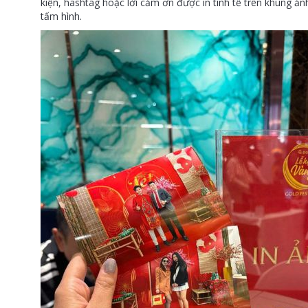
kiện, hashtag hoặc lời cảm ơn được in tinh tế trên khung ả
tấm hình.