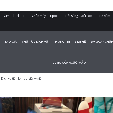
 - Gimbal - Slider
Chân máy - Tripod
Hắt sáng - Soft Box
Bộ đàm
BÁO GIÁ
THỦ TỤC DỊCH VỤ
THÔNG TIN
LIÊN HỆ
DV QUAY CHỤP
CUNG CẤP NGƯỜI MẪU
 Dịch vụ tiện lợi, lưu giữ kỷ niệm