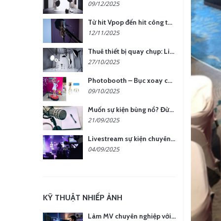
09/12/2025
Từ hit Vpop đến hit công ty: Khi doanh nghiệp muốn tạo dấu ấn với lời hát riêng
12/11/2025
Thuê thiết bị quay chụp: Linh hoạt, tiết kiệm, hiệu quả
27/10/2025
Photobooth – Bục xoay check-in: Tạo điểm nhấn cho sự kiện của bạn
09/10/2025
Muốn sự kiện bùng nổ? Đừng quên phần lời hát đậm chất riêng
21/09/2025
Livestream sự kiện chuyên nghiệp: Tăng tương tác, nâng tầm thương hiệu
04/09/2025
KỸ THUẬT NHIẾP ẢNH
Làm MV chuyên nghiệp với chi phí tối ưu: nên chọn quay thực tế hay video AI?