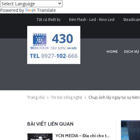
Powered by
Translate
Tất cả thiết bị
Đèn Flash - Led - Kino Led
Steadicam
HOME
DỊCH VỤ
Trang chủ
Tin tức công nghệ
Chụp ảnh lấy ngay tại sự kiện:
BÀI VIẾT LIÊN QUAN
YCN MEDIA – Địa chỉ cho thuê thiết bị quay chụp uy tín tại Hà Nội