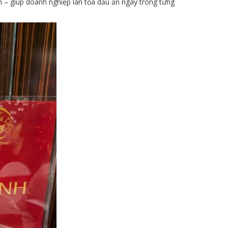
nh – giúp doanh nghiệp lan tỏa dấu ấn ngay trong từng