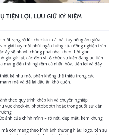
Ụ TIỆN LỢI, LƯU GIỮ KỶ NIỆM
 mắt rạng rỡ lúc check-in, cái bắt tay nồng ấm giữa
rao giải hay một phút ngẫu hứng của đồng nghiệp trên
 ấy sẽ nhanh chóng phai nhạt theo thời gian.
h gia gửi lại, các đơn vị tổ chức sự kiện đang ưu tiên
a mang đến trải nghiệm cá nhân hóa, tiện lợi và đầy
thiết kế như một phần không thể thiếu trong các
 mạnh mẽ và để lại dấu ấn khó quên.
nh theo quy trình khép kín và chuyên nghiệp:
u vực check-in, photobooth hoặc trong suốt sự kiện.
rường.
ức ảnh của chính mình – rõ nét, đẹp mắt, kèm khung
, mà còn mang theo hình ảnh thương hiệu: logo, tên sự