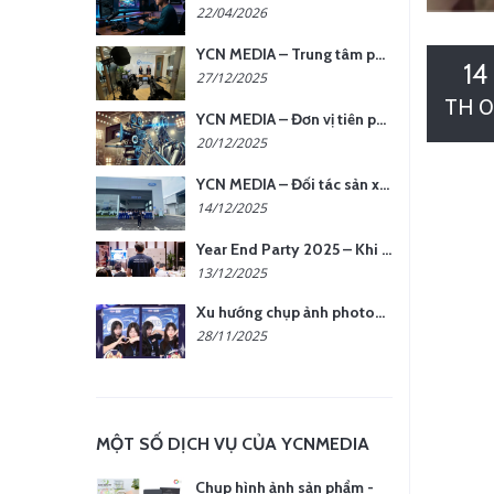
22/04/2026
YCN MEDIA – Trung tâm phụ kiện quay chụp tại Hà Nội
14
27/12/2025
TH 
YCN MEDIA – Đơn vị tiên phong sản xuất hình ảnh & âm thanh bằng AI tại Hà Nội
20/12/2025
YCN MEDIA – Đối tác sản xuất hình ảnh chuyên nghiệp cho doanh nghiệp tại Hà Nội
14/12/2025
Year End Party 2025 – Khi Khoảnh Khắc Trở Thành Dấu Ấn | Gói Ưu Đãi Tháng 12 Từ YCN Media
13/12/2025
Xu hướng chụp ảnh photobooth tại các sự kiện hiện nay
28/11/2025
MỘT SỐ DỊCH VỤ CỦA YCNMEDIA
Chụp hình ảnh sản phẩm -