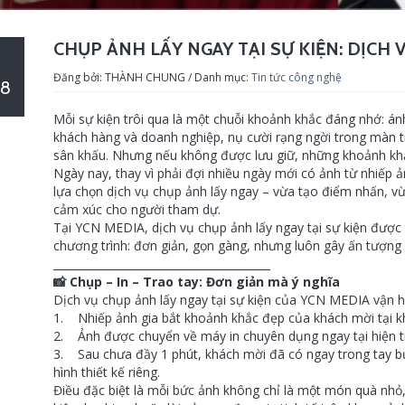
CHỤP ẢNH LẤY NGAY TẠI SỰ KIỆN: DỊCH V
Đăng bởi: THÀNH CHUNG / Danh mục:
Tin tức công nghệ
08
Mỗi sự kiện trôi qua là một chuỗi khoảnh khắc đáng nhớ: ánh
khách hàng và doanh nghiệp, nụ cười rạng ngời trong màn t
sân khấu. Nhưng nếu không được lưu giữ, những khoảnh khắc
Ngày nay, thay vì phải đợi nhiều ngày mới có ảnh từ nhiếp ản
lựa chọn dịch vụ chụp ảnh lấy ngay – vừa tạo điểm nhấn, vừ
cảm xúc cho người tham dự.
Tại YCN MEDIA, dịch vụ chụp ảnh lấy ngay tại sự kiện được 
chương trình: đơn giản, gọn gàng, nhưng luôn gây ấn tượng
________________________________________
📸 Chụp – In – Trao tay: Đơn giản mà ý nghĩa
Dịch vụ chụp ảnh lấy ngay tại sự kiện của YCN MEDIA vận hà
1. Nhiếp ảnh gia bắt khoảnh khắc đẹp của khách mời tại kh
2. Ảnh được chuyển về máy in chuyên dụng ngay tại hiện t
3. Sau chưa đầy 1 phút, khách mời đã có ngay trong tay b
hình thiết kế riêng.
Điều đặc biệt là mỗi bức ảnh không chỉ là một món quà nhỏ