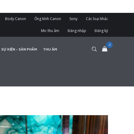
Body Canon
Ống kính Canon
Sony
Các loại khác
Mic thu âm
Đăng nhập
Đăng ký
 SỰ KIỆN - SẢN PHẨM
THU ÂM